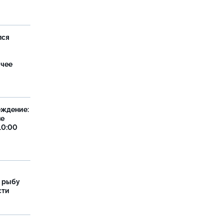
лся
ячее
еждение:
не
10:00
 рыбу
сти