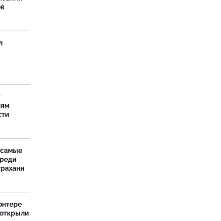
ов
л
у
лям
сти
 самые
среди
трахани
онтере
 открыли