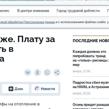
изнес
В центре внимания
Город трудовой доблести
икой обработки Персональных данных
и с использованием файлов cookie, у
же. Плату за
ПОСЛЕДНИЕ НОВ
ь в
Каждая должна это
а
попробовать: тренд
на «голые» ресницы 
мир
вчера, 21:00
Подростка сбил муж
на HAVAL в Астрахан
Дзен
Новости
вчера, 20:32
ифы на отопление в
Осень придет раньш