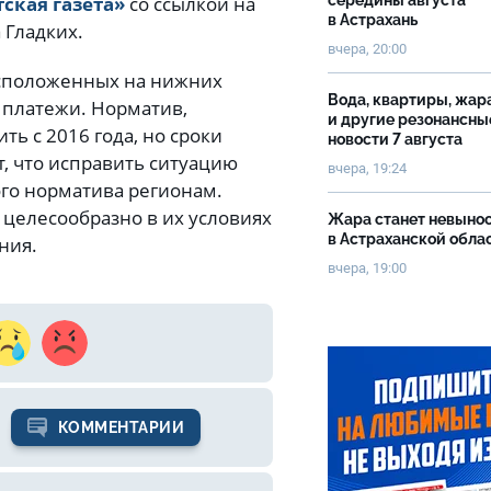
ская газета»
со ссылкой на
середины августа
в Астрахань
 Гладких.
вчера, 20:00
асположенных на нижних
Вода, квартиры, жар
и платежи. Норматив,
и другие резонансны
ь с 2016 года, но сроки
новости 7 августа
, что исправить ситуацию
вчера, 19:24
го норматива регионам.
 целесообразно в их условиях
Жара станет невыно
в Астраханской обла
ния.
вчера, 19:00
КОММЕНТАРИИ