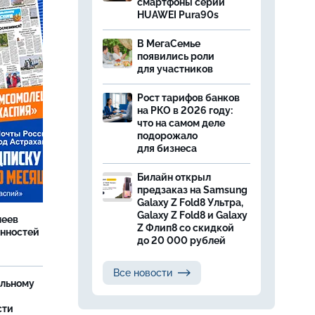
смартфоны серии
HUAWEI Pura90s
В МегаСемье
появились роли
для участников
Рост тарифов банков
на РКО в 2026 году:
что на самом деле
подорожало
для бизнеса
Билайн открыл
предзаказ на Samsung
Galaxy Z Fold8 Ультра,
Galaxy Z Fold8 и Galaxy
леев
Z Флип8 со скидкой
анностей
до 20 000 рублей
Все новости
ельному
сти