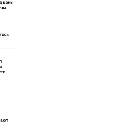
од цены
бузы
тесь
п
х
сти
щают