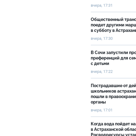
вчера, 17:31
Общественный тран
поедет другими мар
в субботу в Астрахан
вчера, 17:30
В Сочи запустили пр
преференций для се
с детьми
вчера, 17:22
Пострадавшие от де
школьников астраха
пошли в правоохран
органы
вчера, 17:01
Когда вода пойдет н
в Астраханской облас
Росводресурсы уста