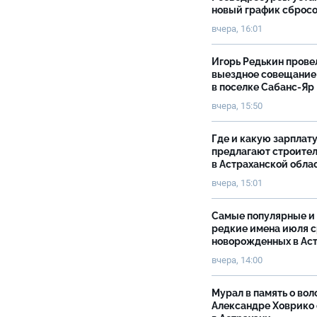
новый график сброс
вчера, 16:01
Игорь Редькин прове
выездное совещание
в поселке Сабанс-Яр
вчера, 15:50
Где и какую зарплат
предлагают строите
в Астраханской обла
вчера, 15:01
Самые популярные и
редкие имена июля 
новорожденных в Ас
вчера, 14:00
Мурал в память о вол
Александре Ховрико