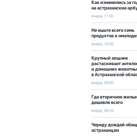
Как изменились за г
на астраханские ар
вчера, 11:00
Не ешьте всего семь
продуктов и омолоди
вчера, 10:00
Крупный хищник
растаскивает антило
и домашних животны
в Астраханской обла
вчера, 09:00
Где вторичное жилье
дешевле всего
вчера, 08:02
Череду дождей обе
астраханцам