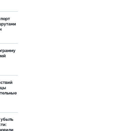
спорт
шрутами
и
ограмму
мей
йствий
нцы
ительные
а убыль
ти:
новили