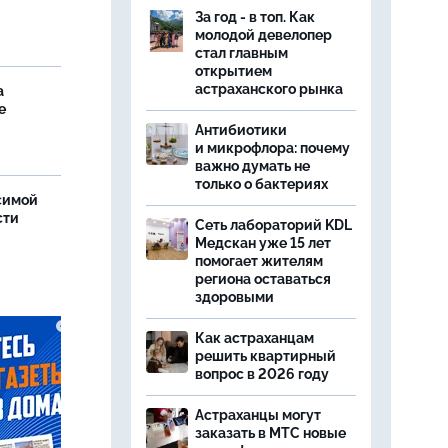
За год - в топ. Как
молодой девелопер
стал главным
открытием
астраханского рынка
а
е
Антибиотики
и микрофлора: почему
важно думать не
только о бактериях
симой
сти
Сеть лабораторий KDL
Медскан уже 15 лет
помогает жителям
региона оставаться
здоровыми
Как астраханцам
решить квартирный
вопрос в 2026 году
Астраханцы могут
заказать в МТС новые