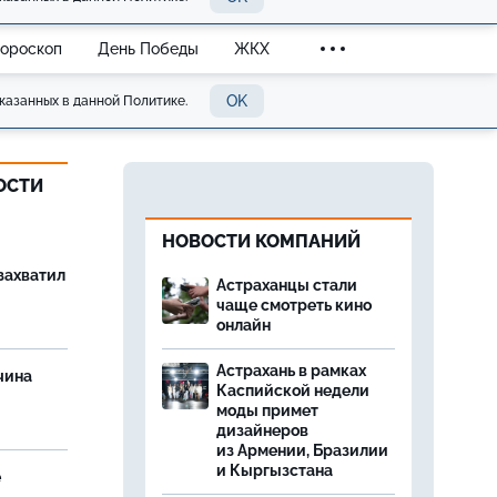
Гороскоп
День Победы
ЖКХ
OK
казанных в данной Политике.
ОСТИ
НОВОСТИ КОМПАНИЙ
захватил
Астраханцы стали
чаще смотреть кино
онлайн
Астрахань в рамках
чина
Каспийской недели
и
моды примет
дизайнеров
из Армении, Бразилии
и Кыргызстана
е