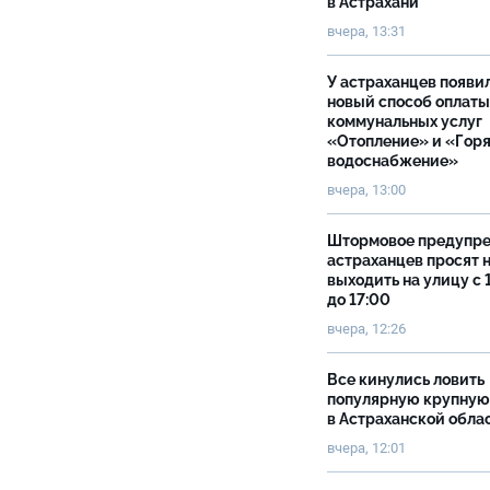
в Астрахани
вчера, 13:31
У астраханцев появи
новый способ оплаты
коммунальных услуг
«Отопление» и «Гор
водоснабжение»
вчера, 13:00
Штормовое предупр
астраханцев просят 
выходить на улицу с 
до 17:00
вчера, 12:26
Все кинулись ловить
популярную крупную
в Астраханской обла
вчера, 12:01