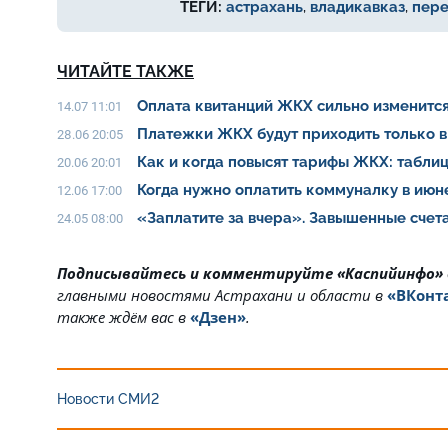
ТЕГИ:
астрахань
,
владикавказ
,
пере
ЧИТАЙТЕ ТАКЖЕ
Оплата квитанций ЖКХ сильно изменитс
14.07 11:01
Платежки ЖКХ будут приходить только в
28.06 20:05
Как и когда повысят тарифы ЖКХ: табли
20.06 20:01
Когда нужно оплатить коммуналку в ию
12.06 17:00
«Заплатите за вчера». Завышенные счет
24.05 08:00
Подписывайтесь и комментируйте «Каспийинфо»
главными новостями Астрахани и области в
«ВКонт
также ждём вас в
«Дзен»
.
Новости СМИ2