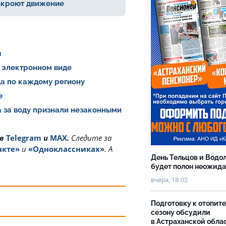
кроют движение
я
 электронном виде
ца по каждому региону
не
а за воду признали незаконными
 в
Telegram
и
MAX
.
Cледите за
акте»
и
«Одноклассниках»
. А
День Тельцов и Водо
будет полон неожид
вчера, 18:02
Подготовку к отопит
сезону обсудили
в Астраханской обла