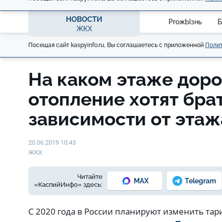
НОВОСТИ
ProжЫзнь
Б
ЖКХ
Посещая сайт kaspyinfo.ru, Вы соглашаетесь с приложенной
Полит
На каком этаже доро
отопление хотят брат
зависимости от этаж
20.06.2019 10:43
ЖКХ
Читайте
MAX
Telegram
«КаспийИнфо» здесь:
С 2020 года в России планируют изменить тар