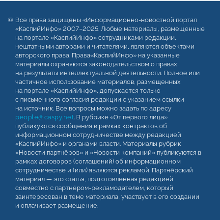
Все права защищены «Информационно-новостной портал
«КаспийИнфо» 2007–2025. Любые материалы, размещенные
на портале «КаспийИнфо» сотрудниками редакции,
нештатными авторами и читателями, являются объектами
авторского права. Права«КаспийИнфо» на указанные
материалы охраняются законодательством о правах
на результаты интеллектуальной деятельности. Полное или
частичное использование материалов, размещенных
на портале «КаспийИнфо», допускается только
с письменного согласия редакции с указанием ссылки
на источник. Все вопросы можно задать по адресу
people@caspy.net
. В рубрике «От первого лица»
публикуются сообщения в рамках контрактов об
информационном сотрудничестве между редакцией
«КаспийИнфо» и органами власти. Материалы рубрик
«Новости партнёров» и «Новости компаний» публикуются в
рамках договоров (соглашений) об информационном
сотрудничестве и (или) являются рекламой. Партнёрский
материал — это статья, подготовленная редакцией
совместно с партнёром-рекламодателем, который
заинтересован в теме материала, участвует в его создании
и оплачивает размещение.