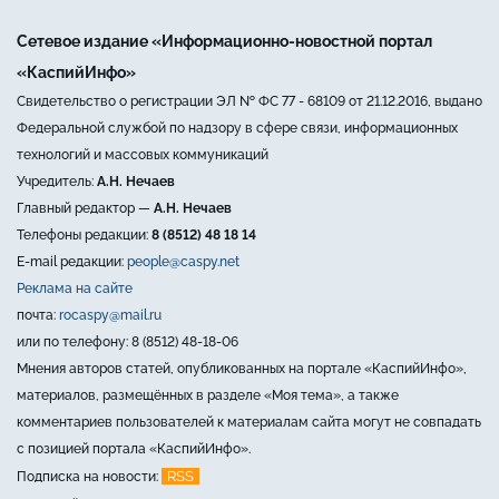
Сетевое издание «Информационно-новостной портал
«КаспийИнфо»
Свидетельство о регистрации ЭЛ № ФС 77 - 68109 от 21.12.2016, выдано
Федеральной службой по надзору в сфере связи, информационных
технологий и массовых коммуникаций
Учредитель:
А.Н. Нечаев
Главный редактор —
А.Н. Нечаев
Телефоны редакции:
8 (8512) 48 18 14
E-mail редакции:
people@caspy.net
Реклама на сайте
почта:
rocaspy@mail.ru
или по телефону: 8 (8512) 48-18-06
Мнения авторов статей, опубликованных на портале «КаспийИнфо»,
материалов, размещённых в разделе «Моя тема», а также
комментариев пользователей к материалам сайта могут не совпадать
с позицией портала «КаспийИнфо».
RSS
Подписка на новости: