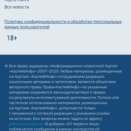
Все новости
Политика конфиденциальности и обработки персональных
данных пользователей
Все права защищены «Информационно-новостной портал
«КаспийИнфо» 2007–2025. Любые материалы, размещенные
на портале «КаспийИнфо» сотрудниками редакции,
нештатными авторами и читателями, являются объектами
авторского права. Права«КаспийИнфо» на указанные
материалы охраняются законодательством о правах
на результаты интеллектуальной деятельности. Полное или
частичное использование материалов, размещенных
на портале «КаспийИнфо», допускается только
с письменного согласия редакции с указанием ссылки
на источник. Все вопросы можно задать по адресу
people@caspy.net
. В рубрике «От первого лица»
публикуются сообщения в рамках контрактов об