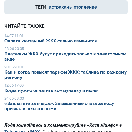
ТЕГИ:
астрахань
,
отопление
ЧИТАЙТЕ ТАКЖЕ
14.07 11:01
Оплата квитанций ЖКХ сильно изменится
28.06 20:05
Платежки ЖКХ будут приходить только в электронном
виде
20.06 20:01
Как и когда повысят тарифы ЖКХ: таблица по каждому
региону
12.06 17:00
Когда нужно оплатить коммуналку в июне
24.05 08:00
«Заплатите за вчера». Завышенные счета за воду
признали незаконными
Подписывайтесь и комментируйте «Каспийинфо» в
Telegram
и
MAX
.
Cледите за главными новостями