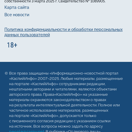
собственности 3 марта 2025 г. Свидетельство № 1089905.
Карта сайта
Все новости
Политика конфиденциальности и обработки персональных
данных пользователей
Все права защищены «Информационно-новостной портал
«КаспийИнфо» 2007–2025. Любые материалы, размещенные
на портале «КаспийИнфо» сотрудниками редакции,
нештатными авторами и читателями, являются объектами
авторского права. Права«КаспийИнфо» на указанные
материалы охраняются законодательством о правах
на результаты интеллектуальной деятельности. Полное или
частичное использование материалов, размещенных
на портале «КаспийИнфо», допускается только
с письменного согласия редакции с указанием ссылки
на источник. Все вопросы можно задать по адресу
people@caspy.net
. В рубрике «От первого лица»