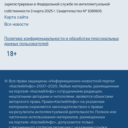
зарегистрирован в Федеральной службе по интеллектуальной
собственности 3 марта 2025 г. Свидетельство № 1089905.
Карта сайта
Все новости
Политика конфиденциальности и обработки персональных
данных пользователей
Все права защищены «Информационно-новостной портал
«КаспийИнфо» 2007–2025. Любые материалы, размещенные
на портале «КаспийИнфо» сотрудниками редакции,
нештатными авторами и читателями, являются объектами
авторского права. Права«КаспийИнфо» на указанные
материалы охраняются законодательством о правах
на результаты интеллектуальной деятельности. Полное или
частичное использование материалов, размещенных
на портале «КаспийИнфо», допускается только
с письменного согласия редакции с указанием ссылки