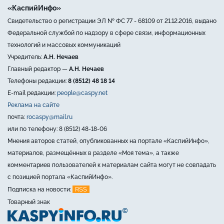
«КаспийИнфо»
Свидетельство о регистрации ЭЛ № ФС 77 - 68109 от 21.12.2016, выдано
Федеральной службой по надзору в сфере связи, информационных
технологий и массовых коммуникаций
Учредитель:
А.Н. Нечаев
Главный редактор —
А.Н. Нечаев
Телефоны редакции:
8 (8512) 48 18 14
E-mail редакции:
people@caspy.net
Реклама на сайте
почта:
rocaspy@mail.ru
или по телефону: 8 (8512) 48-18-06
Мнения авторов статей, опубликованных на портале «КаспийИнфо»,
материалов, размещённых в разделе «Моя тема», а также
комментариев пользователей к материалам сайта могут не совпадать
с позицией портала «КаспийИнфо».
RSS
Подписка на новости:
Товарный знак