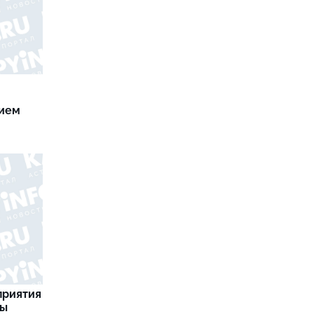
нием
приятия
ны