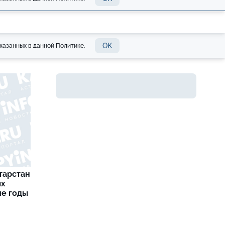
OK
казанных в данной Политике.
тарстан
ых
ие годы