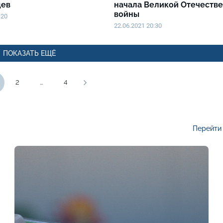
цев
начала Великой Отечеств
войны
:20
22.06.2021 20:30
ПОКАЗАТЬ ЕЩЁ
2
...
4
Перейти 