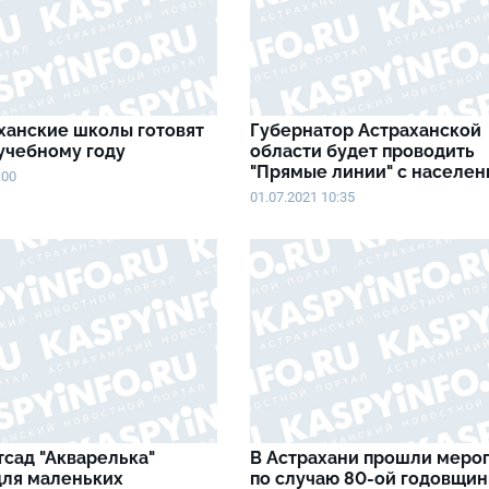
ханские школы готовят
Губернатор Астраханской
 учебному году
области будет проводить
"Прямые линии" с населе
:00
01.07.2021 10:35
сад "Акварелька"
В Астрахани прошли меро
для маленьких
по случаю 80-ой годовщи