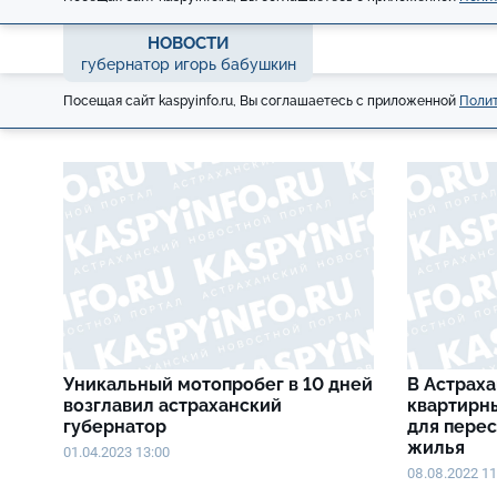
НОВОСТИ
губернатор игорь бабушкин
Посещая сайт kaspyinfo.ru, Вы соглашаетесь с приложенной
Полит
Уникальный мотопробег в 10 дней
В Астраха
возглавил астраханский
квартирн
губернатор
для перес
жилья
01.04.2023 13:00
08.08.2022 11