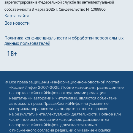
зарегистрирован в Федеральной службе по интеллектуальной
собственности 3 марта 2025 г. Свидетельство № 1089905.
Карта сайта
Все новости
Политика конфиденциальности и обработки персональных
данных пользователей
Все права защищены «Информационно-новостной портал
«КаспийИнфо» 2007–2025. Любые материалы, размещенные
на портале «КаспийИнфо» сотрудниками редакции,
нештатными авторами и читателями, являются объектами
авторского права. Права«КаспийИнфо» на указанные
материалы охраняются законодательством о правах
на результаты интеллектуальной деятельности. Полное или
частичное использование материалов, размещенных
на портале «КаспийИнфо», допускается только
с письменного согласия редакции с указанием ссылки