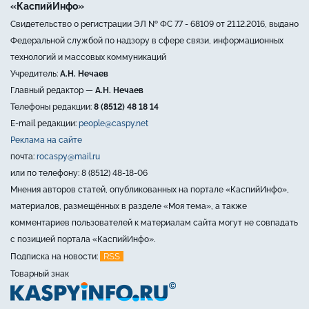
«КаспийИнфо»
Свидетельство о регистрации ЭЛ № ФС 77 - 68109 от 21.12.2016, выдано
Федеральной службой по надзору в сфере связи, информационных
технологий и массовых коммуникаций
Учредитель:
А.Н. Нечаев
Главный редактор —
А.Н. Нечаев
Телефоны редакции:
8 (8512) 48 18 14
E-mail редакции:
people@caspy.net
Реклама на сайте
почта:
rocaspy@mail.ru
или по телефону: 8 (8512) 48-18-06
Мнения авторов статей, опубликованных на портале «КаспийИнфо»,
материалов, размещённых в разделе «Моя тема», а также
комментариев пользователей к материалам сайта могут не совпадать
с позицией портала «КаспийИнфо».
RSS
Подписка на новости:
Товарный знак