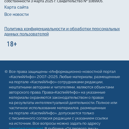
собственности 3 марта 2025 г. Свидетельство № 1089905.
Карта сайта
Все новости
Политика конфиденциальности и обработки персональных
данных пользователей
Все права защищены «Информационно-новостной портал
«КаспийИнфо» 2007–2025. Любые материалы, размещенные
на портале «КаспийИнфо» сотрудниками редакции,
нештатными авторами и читателями, являются объектами
авторского права. Права«КаспийИнфо» на указанные
материалы охраняются законодательством о правах
на результаты интеллектуальной деятельности. Полное или
частичное использование материалов, размещенных
на портале «КаспийИнфо», допускается только
с письменного согласия редакции с указанием ссылки
на источник. Все вопросы можно задать по адресу
people@caspy.net
. В рубрике «От первого лица»