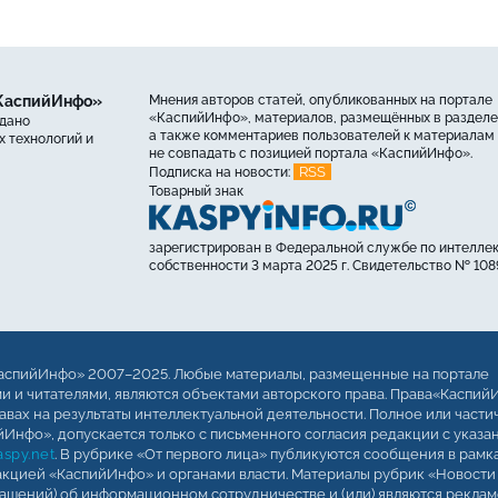
«КаспийИнфо»
Мнения авторов статей, опубликованных на портале
«КаспийИнфо», материалов, размещённых в разделе
ыдано
а также комментариев пользователей к материалам 
 технологий и
не совпадать с позицией портала «КаспийИнфо».
RSS
Подписка на новости:
Товарный знак
зарегистрирован в Федеральной службе по интелле
собственности 3 марта 2025 г. Свидетельство № 108
аспийИнфо» 2007–2025. Любые материалы, размещенные на портале
 и читателями, являются объектами авторского права. Права«Каспий
авах на результаты интеллектуальной деятельности. Полное или части
Инфо», допускается только с письменного согласия редакции с указа
spy.net
. В рубрике «От первого лица» публикуются сообщения в рамк
кцией «КаспийИнфо» и органами власти. Материалы рубрик «Новости
лашений) об информационном сотрудничестве и (или) являются реклам