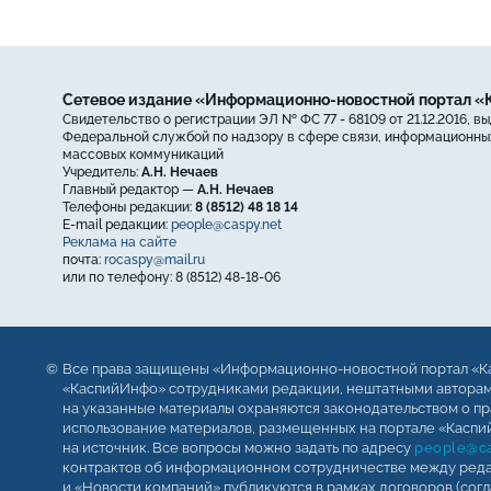
Сетевое издание «Информационно-новостной портал 
Свидетельство о регистрации ЭЛ № ФС 77 - 68109 от 21.12.2016, в
Федеральной службой по надзору в сфере связи, информационных
массовых коммуникаций
Учредитель:
А.Н. Нечаев
Главный редактор —
А.Н. Нечаев
Телефоны редакции:
8 (8512) 48 18 14
E-mail редакции:
people@caspy.net
Реклама на сайте
почта:
rocaspy@mail.ru
или по телефону: 8 (8512) 48-18-06
Все права защищены «Информационно-новостной портал «К
«КаспийИнфо» сотрудниками редакции, нештатными авторами
на указанные материалы охраняются законодательством о пр
использование материалов, размещенных на портале «Каспий
на источник. Все вопросы можно задать по адресу
people@ca
контрактов об информационном сотрудничестве между реда
и «Новости компаний» публикуются в рамках договоров (сог