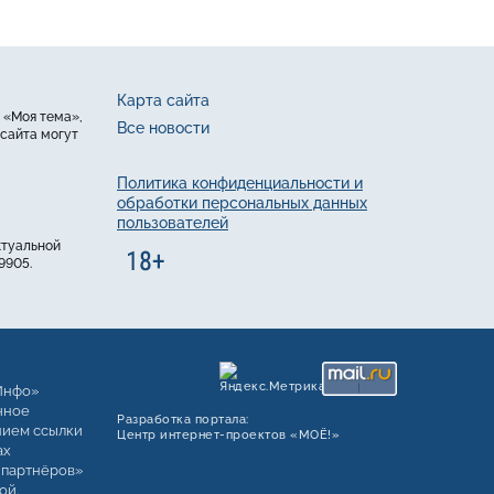
Карта сайта
 «Моя тема»,
Все новости
сайта могут
Политика конфиденциальности и
обработки персональных данных
пользователей
ктуальной
9905.
Инфо»
чное
Разработка портала:
нием ссылки
Центр интернет‑проектов «МОЁ!»
ах
 партнёров»
ой.