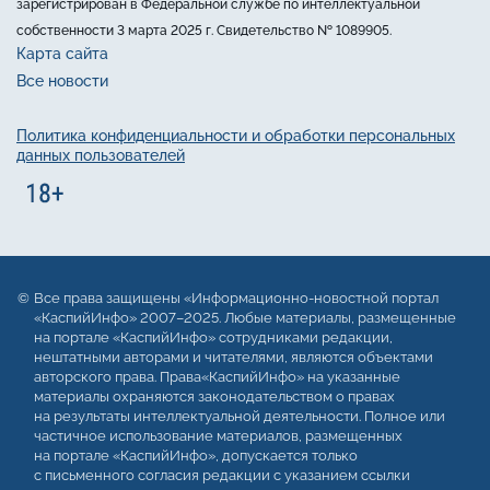
зарегистрирован в Федеральной службе по интеллектуальной
собственности 3 марта 2025 г. Свидетельство № 1089905.
Карта сайта
Все новости
Политика конфиденциальности и обработки персональных
данных пользователей
Все права защищены «Информационно-новостной портал
«КаспийИнфо» 2007–2025. Любые материалы, размещенные
на портале «КаспийИнфо» сотрудниками редакции,
нештатными авторами и читателями, являются объектами
авторского права. Права«КаспийИнфо» на указанные
материалы охраняются законодательством о правах
на результаты интеллектуальной деятельности. Полное или
частичное использование материалов, размещенных
на портале «КаспийИнфо», допускается только
с письменного согласия редакции с указанием ссылки