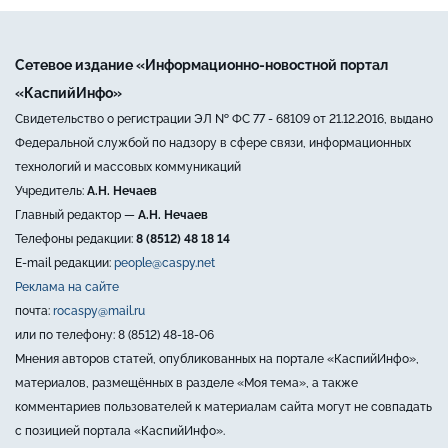
Сетевое издание «Информационно-новостной портал
«КаспийИнфо»
Свидетельство о регистрации ЭЛ № ФС 77 - 68109 от 21.12.2016, выдано
Федеральной службой по надзору в сфере связи, информационных
технологий и массовых коммуникаций
Учредитель:
А.Н. Нечаев
Главный редактор —
А.Н. Нечаев
Телефоны редакции:
8 (8512) 48 18 14
E-mail редакции:
people@caspy.net
Реклама на сайте
почта:
rocaspy@mail.ru
или по телефону: 8 (8512) 48-18-06
Мнения авторов статей, опубликованных на портале «КаспийИнфо»,
материалов, размещённых в разделе «Моя тема», а также
комментариев пользователей к материалам сайта могут не совпадать
с позицией портала «КаспийИнфо».