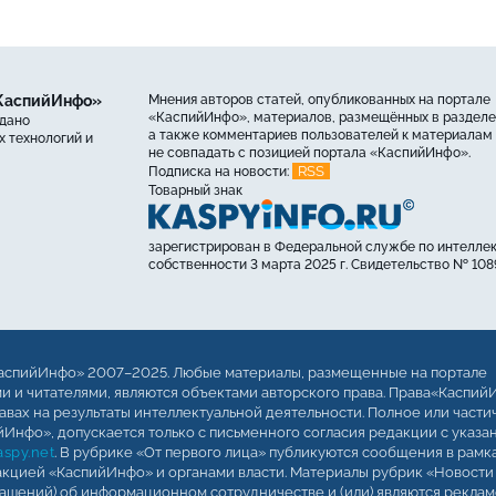
«КаспийИнфо»
Мнения авторов статей, опубликованных на портале
«КаспийИнфо», материалов, размещённых в разделе
ыдано
а также комментариев пользователей к материалам 
 технологий и
не совпадать с позицией портала «КаспийИнфо».
RSS
Подписка на новости:
Товарный знак
зарегистрирован в Федеральной службе по интелле
собственности 3 марта 2025 г. Свидетельство № 108
аспийИнфо» 2007–2025. Любые материалы, размещенные на портале
 и читателями, являются объектами авторского права. Права«Каспий
авах на результаты интеллектуальной деятельности. Полное или части
Инфо», допускается только с письменного согласия редакции с указа
spy.net
. В рубрике «От первого лица» публикуются сообщения в рамк
кцией «КаспийИнфо» и органами власти. Материалы рубрик «Новости
лашений) об информационном сотрудничестве и (или) являются реклам