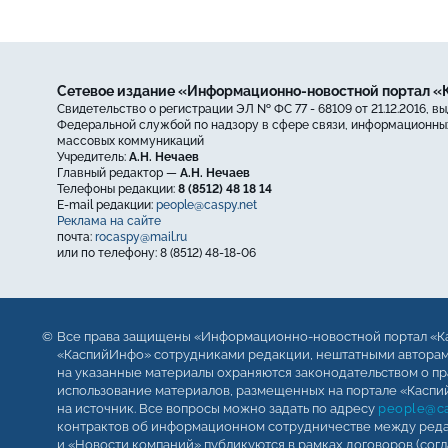
Сетевое издание «Информационно-новостной портал 
Свидетельство о регистрации ЭЛ № ФС 77 - 68109 от 21.12.2016, в
Федеральной службой по надзору в сфере связи, информационных
массовых коммуникаций
Учредитель:
А.Н. Нечаев
Главный редактор —
А.Н. Нечаев
Телефоны редакции:
8 (8512) 48 18 14
E-mail редакции:
people@caspy.net
Реклама на сайте
почта:
rocaspy@mail.ru
или по телефону: 8 (8512) 48-18-06
Все права защищены «Информационно-новостной портал «К
«КаспийИнфо» сотрудниками редакции, нештатными авторами
на указанные материалы охраняются законодательством о пр
использование материалов, размещенных на портале «Каспий
на источник. Все вопросы можно задать по адресу
people@ca
контрактов об информационном сотрудничестве между реда
и «Новости компаний» публикуются в рамках договоров (сог