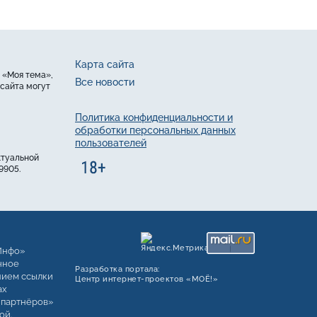
Карта сайта
 «Моя тема»,
Все новости
сайта могут
Политика конфиденциальности и
обработки персональных данных
пользователей
ктуальной
9905.
Инфо»
чное
Разработка портала:
нием ссылки
Центр интернет‑проектов «МОЁ!»
ах
 партнёров»
ой.