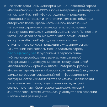
Все права защищены «Информационно-новостной портал
«КаспийИнфо» 2007–2025. Любые материалы, размещенные
на портале «КаспийИнфо» сотрудниками редакции,
нештатными авторами и читателями, являются объектами
авторского права. Права«КаспийИнфо» на указанные
материалы охраняются законодательством о правах
на результаты интеллектуальной деятельности. Полное или
частичное использование материалов, размещенных
на портале «КаспийИнфо», допускается только
с письменного согласия редакции с указанием ссылки
на источник. Все вопросы можно задать по адресу
people@caspy.net
. В рубрике «От первого лица»
публикуются сообщения в рамках контрактов об
информационном сотрудничестве между редакцией
«КаспийИнфо» и органами власти. Материалы рубрик
«Новости партнёров» и «Новости компаний» публикуются в
рамках договоров (соглашений) об информационном
сотрудничестве и (или) являются рекламой. Партнёрский
материал — это статья, подготовленная редакцией
совместно с партнёром-рекламодателем, который
заинтересован в теме материала, участвует в его создании
и оплачивает размещение.