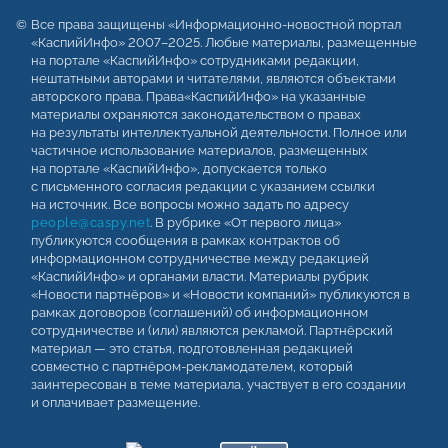
Все права защищены «Информационно-новостной портал
«КаспийИнфо» 2007–2025. Любые материалы, размещенные
на портале «КаспийИнфо» сотрудниками редакции,
нештатными авторами и читателями, являются объектами
авторского права. Права«КаспийИнфо» на указанные
материалы охраняются законодательством о правах
на результаты интеллектуальной деятельности. Полное или
частичное использование материалов, размещенных
на портале «КаспийИнфо», допускается только
с письменного согласия редакции с указанием ссылки
на источник. Все вопросы можно задать по адресу
people@caspy.net
. В рубрике «От первого лица»
публикуются сообщения в рамках контрактов об
информационном сотрудничестве между редакцией
«КаспийИнфо» и органами власти. Материалы рубрик
«Новости партнёров» и «Новости компаний» публикуются в
рамках договоров (соглашений) об информационном
сотрудничестве и (или) являются рекламой. Партнёрский
материал — это статья, подготовленная редакцией
совместно с партнёром-рекламодателем, который
заинтересован в теме материала, участвует в его создании
и оплачивает размещение.