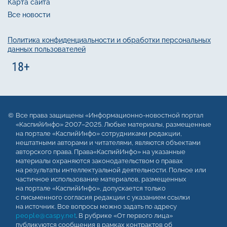
Карта сайта
Все новости
Политика конфиденциальности и обработки персональных
данных пользователей
Все права защищены «Информационно-новостной портал
«КаспийИнфо» 2007–2025. Любые материалы, размещенные
на портале «КаспийИнфо» сотрудниками редакции,
нештатными авторами и читателями, являются объектами
авторского права. Права«КаспийИнфо» на указанные
материалы охраняются законодательством о правах
на результаты интеллектуальной деятельности. Полное или
частичное использование материалов, размещенных
на портале «КаспийИнфо», допускается только
с письменного согласия редакции с указанием ссылки
на источник. Все вопросы можно задать по адресу
people@caspy.net
. В рубрике «От первого лица»
публикуются сообщения в рамках контрактов об