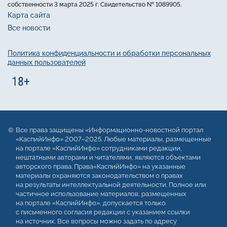
собственности 3 марта 2025 г. Свидетельство № 1089905.
Карта сайта
Все новости
Политика конфиденциальности и обработки персональных
данных пользователей
Все права защищены «Информационно-новостной портал
«КаспийИнфо» 2007–2025. Любые материалы, размещенные
на портале «КаспийИнфо» сотрудниками редакции,
нештатными авторами и читателями, являются объектами
авторского права. Права«КаспийИнфо» на указанные
материалы охраняются законодательством о правах
на результаты интеллектуальной деятельности. Полное или
частичное использование материалов, размещенных
на портале «КаспийИнфо», допускается только
с письменного согласия редакции с указанием ссылки
на источник. Все вопросы можно задать по адресу