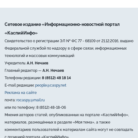
Сетевое издание «Информационно-новостной портал
«КаспийИнфо»
Свидетельство о регистрации ЭЛ № ФС 77 - 68109 от 21.12.2016, выдано
Федеральной службой по надзору в сфере связи, информационных
технологий и массовых коммуникаций
Учредитель:
А.Н. Нечаев
Главный редактор —
А.Н. Нечаев
Телефоны редакции:
8 (8512) 48 18 14
E-mail редакции:
people@caspy.net
Реклама на сайте
почта:
rocaspy@mail.ru
или по телефону: 8 (8512) 48-18-06
Мнения авторов статей, опубликованных на портале «КаспийИнфо»,
материалов, размещённых в разделе «Моя тема», а также
комментариев пользователей к материалам сайта могут не совпадать
с позицией портала «КаспийИнфо».