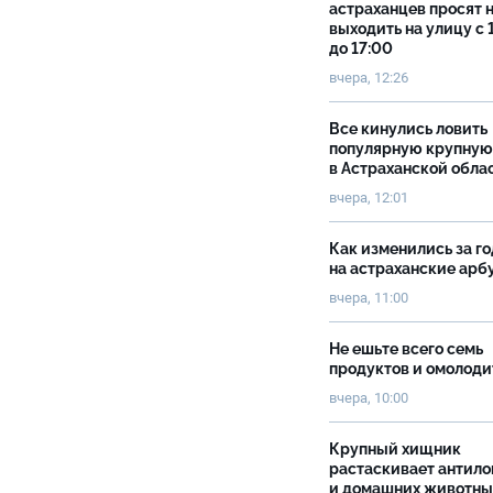
астраханцев просят 
выходить на улицу с 
до 17:00
вчера, 12:26
Все кинулись ловить
популярную крупную
в Астраханской обла
вчера, 12:01
Как изменились за г
на астраханские ар
вчера, 11:00
Не ешьте всего семь
продуктов и омолоди
вчера, 10:00
Крупный хищник
растаскивает антило
и домашних животны