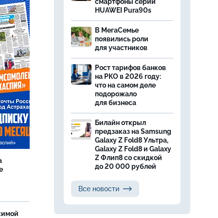
смартфоны серии
HUAWEI Pura90s
В МегаСемье
появились роли
для участников
Рост тарифов банков
на РКО в 2026 году:
что на самом деле
подорожало
для бизнеса
Билайн открыл
предзаказ на Samsung
Galaxy Z Fold8 Ультра,
Galaxy Z Fold8 и Galaxy
Z Флип8 со скидкой
а
до 20 000 рублей
е
Все новости
симой