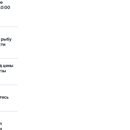
не
10:00
 рыбу
сти
од цены
бузы
тесь
п
х