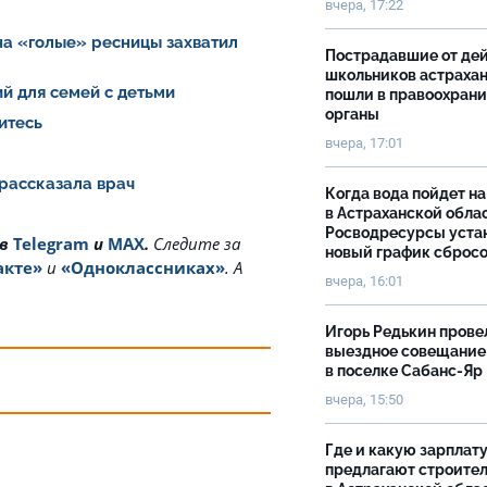
вчера, 17:22
на «голые» ресницы захватил
Пострадавшие от де
школьников астраха
й для семей с детьми
пошли в правоохран
органы
итесь
вчера, 17:01
 рассказала врач
Когда вода пойдет н
в Астраханской облас
Росводресурсы уста
 в
Telegram
и
MAX
.
Cледите за
новый график сброс
акте»
и
«Одноклассниках»
. А
вчера, 16:01
Игорь Редькин прове
выездное совещание
в поселке Сабанс-Яр
вчера, 15:50
Где и какую зарплат
предлагают строите