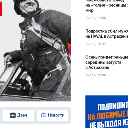
попробовать: тренд
на «голые» ресницы 
мир
вчера, 21:00
Подростка сбил муж
на HAVAL в Астрахан
вчера, 20:32
Осень придет раньш
середины августа
в Астрахань
вчера, 20:00
Дзен
Новости