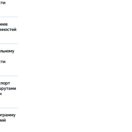
сти
леев
анностей
ельному
сти
спорт
шрутами
и
ограмму
мей