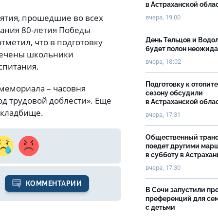
в Астраханской обла
ятия, прошедшие во всех
вчера, 19:00
вания 80-летия Победы
День Тельцов и Водо
тметил, что в подготовку
будет полон неожид
лечены школьники
вчера, 18:02
оспитания.
Подготовку к отопит
 мемориала – часовня
сезону обсудили
од трудовой доблести». Еще
в Астраханской обла
 кладбище.
вчера, 17:31
Общественный тран
поедет другими мар
в субботу в Астрахан
вчера, 17:30
КОММЕНТАРИИ
В Сочи запустили пр
преференций для се
с детьми