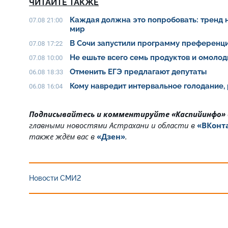
ЧИТАЙТЕ ТАКЖЕ
Каждая должна это попробовать: тренд 
07.08 21:00
мир
В Сочи запустили программу преференци
07.08 17:22
Не ешьте всего семь продуктов и омолод
07.08 10:00
Отменить ЕГЭ предлагают депутаты
06.08 18:33
Кому навредит интервальное голодание,
06.08 16:04
Подписывайтесь и комментируйте «Каспийинфо»
главными новостями Астрахани и области в
«ВКонт
также ждём вас в
«Дзен»
.
Новости СМИ2