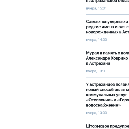
в Астраханской обла
вчера, 15:01
Самые популярные и
редкие имена июля 
новорожденных в Ас
вчера, 14:00
Мурал в память о вол
Александре Ховрико
в Астрахани
вчера, 13:31
У астраханцев появи
новый способ оплаты
коммунальных услуг
«Отопление» и «Гор
водоснабжение»
вчера, 13:00
Штормовое предупр