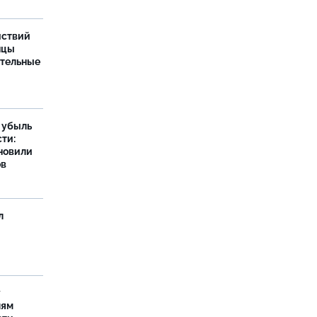
йствий
нцы
ительные
а убыль
ти:
новили
ов
л
у
лям