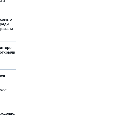
сти
 самые
среди
трахани
онтере
 открыли
лся
ячее
еждение: