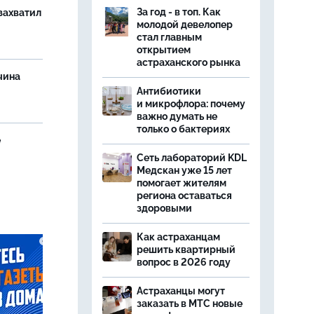
За год - в топ. Как
захватил
молодой девелопер
стал главным
открытием
астраханского рынка
чина
и
Антибиотики
и микрофлора: почему
важно думать не
только о бактериях
е
Сеть лабораторий KDL
Медскан уже 15 лет
помогает жителям
региона оставаться
здоровыми
Как астраханцам
решить квартирный
вопрос в 2026 году
Астраханцы могут
заказать в МТС новые