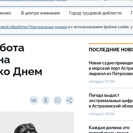
изнес
В центре внимания
Город трудовой доблести
икой обработки Персональных данных
и с использованием файлов cookie, у
бота
ПОСЛЕДНИЕ НОВ
на
Новое судно приведе
ко Днем
в морской порт Астр
ледокол из Петрозав
сегодня, 07:58
Погода выдаст
экстремальные циф
в Астраханской обла
сегодня, 06:30
Каждая должна это