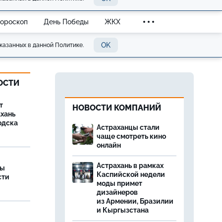
Гороскоп
День Победы
ЖКХ
OK
казанных в данной Политике.
ОСТИ
т
НОВОСТИ КОМПАНИЙ
ахань
одска
Астраханцы стали
чаще смотреть кино
онлайн
Астрахань в рамках
ры
Каспийской недели
сти
моды примет
дизайнеров
из Армении, Бразилии
и Кыргызстана