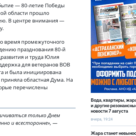
обытие — 80-летие Победы
кой области прошло
ю. В центре внимания —
у.
во время промежуточного
едению празднования 80-й
развития и труда Юлия
ддержка для ветеранов ВОВ
та и была инициирована
приняла областная Дума. На
торые перечислены
Вода, квартиры, жар
и другие резонансны
новости 7 августа
ничиваться только Днем
вчера, 19:24
нно и всесторонне», —
Жара станет невыно