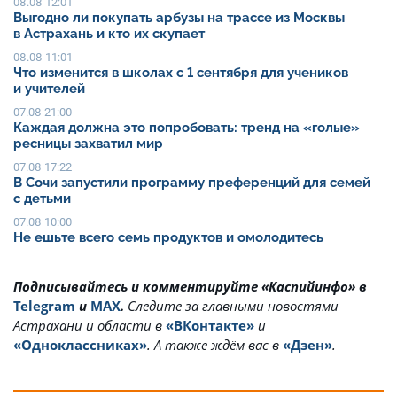
08.08 12:01
Выгодно ли покупать арбузы на трассе из Москвы
в Астрахань и кто их скупает
08.08 11:01
Что изменится в школах с 1 сентября для учеников
и учителей
07.08 21:00
Каждая должна это попробовать: тренд на «голые»
ресницы захватил мир
07.08 17:22
В Сочи запустили программу преференций для семей
с детьми
07.08 10:00
Не ешьте всего семь продуктов и омолодитесь
Подписывайтесь и комментируйте «Каспийинфо» в
Telegram
и
MAX
.
Cледите за главными новостями
Астрахани и области в
«ВКонтакте»
и
«Одноклассниках»
. А также ждём вас в
«Дзен»
.