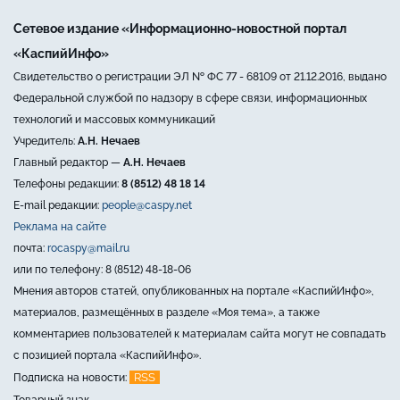
Сетевое издание «Информационно-новостной портал
«КаспийИнфо»
Свидетельство о регистрации ЭЛ № ФС 77 - 68109 от 21.12.2016, выдано
Федеральной службой по надзору в сфере связи, информационных
технологий и массовых коммуникаций
Учредитель:
А.Н. Нечаев
Главный редактор —
А.Н. Нечаев
Телефоны редакции:
8 (8512) 48 18 14
E-mail редакции:
people@caspy.net
Реклама на сайте
почта:
rocaspy@mail.ru
или по телефону: 8 (8512) 48-18-06
Мнения авторов статей, опубликованных на портале «КаспийИнфо»,
материалов, размещённых в разделе «Моя тема», а также
комментариев пользователей к материалам сайта могут не совпадать
с позицией портала «КаспийИнфо».
RSS
Подписка на новости: