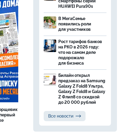
смартфоны серии
HUAWEI Pura90s
В МегаСемье
появились роли
для участников
Рост тарифов банков
на РКО в 2026 году:
что на самом деле
подорожало
для бизнеса
Билайн открыл
предзаказ на Samsung
Galaxy Z Fold8 Ультра,
Galaxy Z Fold8 и Galaxy
Z Флип8 со скидкой
до 20 000 рублей
борщевик
 первый
Все новости
же