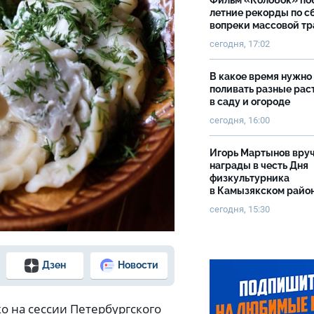
Фильм «Колобок» по
летние рекорды по с
вопреки массовой тр
сегодня, 17:02
В какое время нужно
поливать разные рас
в саду и огороде
сегодня, 16:00
Игорь Мартынов вру
награды в честь Дня
физкультурника
в Камызякском райо
сегодня, 15:30
Дзен
Новости
 на сессии Петербургского