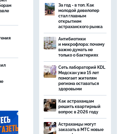
бил
За год - в топ. Как
борам
молодой девелопер
авле
стал главным
открытием
астраханского рынка
тения
Антибиотики
и микрофлора: почему
важно думать не
только о бактериях
чил
Сеть лабораторий KDL
Медскан уже 15 лет
помогает жителям
не
региона оставаться
здоровыми
Как астраханцам
решить квартирный
вопрос в 2026 году
Астраханцы могут
заказать в МТС новые