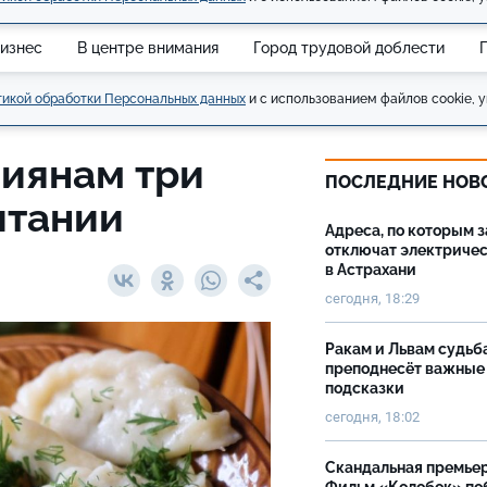
изнес
В центре внимания
Город трудовой доблести
икой обработки Персональных данных
и с использованием файлов cookie, у
сиянам три
ПОСЛЕДНИЕ НОВ
итании
Адреса, по которым 
отключат электриче
в Астрахани
сегодня, 18:29
Ракам и Львам судьб
преподнесёт важные
подсказки
сегодня, 18:02
Скандальная премьер