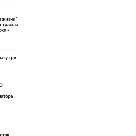
я жизни"
т трассы
ока -
разу три
ВО
натора
в
еток,