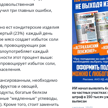
одовольственная
вучил три главных ошибки,
.
но ест кондитерские изделия
твертый (23%) каждый день
ое мясо создает избыток соли
ров, провоцирующих рак
 злоупотребляет каждый
ьности этот процент выше:
 провоцирует избыток соли,
 населения.
алансированным, необходимо
фруктов и овощей,
ИИ начал выявлять 
одукты, богатые белком
на частных участках:
штраф в 150 тысяч у
езные "медленные" углеводы,
выписан
). Кроме того, стоит заменить
сегодня, 15:01