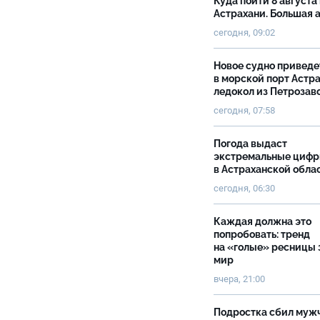
Куда пойти 8 августа 
Астрахани. Большая
сегодня, 09:02
Новое судно приведе
в морской порт Астр
ледокол из Петрозав
сегодня, 07:58
Погода выдаст
экстремальные циф
в Астраханской обла
сегодня, 06:30
Каждая должна это
попробовать: тренд
на «голые» ресницы 
мир
вчера, 21:00
Подростка сбил муж