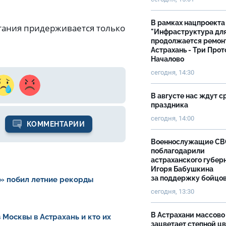
В рамках нацпроекта
тания придерживается только
"Инфраструктура дл
продолжается ремон
Астрахань - Три Прот
Началово
сегодня, 14:30
В августе нас ждут с
праздника
сегодня, 14:00
КОММЕНТАРИИ
Военнослужащие С
поблагодарили
астраханского губер
Игоря Бабушкина
за поддержку бойцо
» побил летние рекорды
сегодня, 13:30
В Астрахани массово
 Москвы в Астрахань и кто их
зацветает степной цв