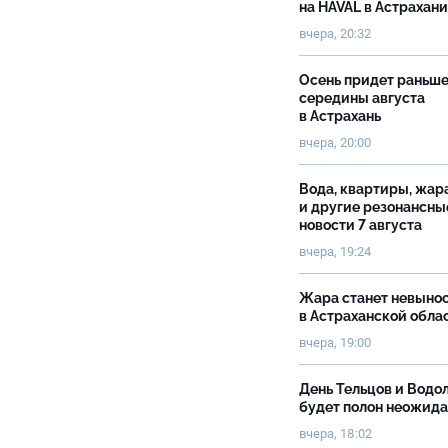
на HAVAL в Астрахан
вчера, 20:32
Осень придет раньш
середины августа
в Астрахань
вчера, 20:00
Вода, квартиры, жар
и другие резонансны
новости 7 августа
вчера, 19:24
Жара станет невыно
в Астраханской обла
вчера, 19:00
День Тельцов и Водо
будет полон неожид
вчера, 18:02