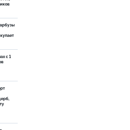
иков
 арбузы
скупает
ах с 1
ов
орт
ерб,
ту