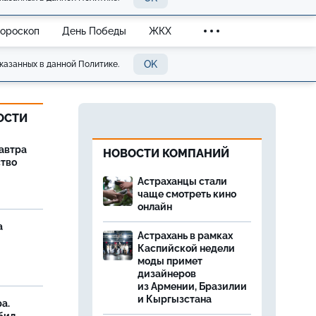
Гороскоп
День Победы
ЖКХ
OK
казанных в данной Политике.
ОСТИ
завтра
НОВОСТИ КОМПАНИЙ
ство
Астраханцы стали
чаще смотреть кино
онлайн
а
Астрахань в рамках
Каспийской недели
моды примет
дизайнеров
из Армении, Бразилии
и Кыргызстана
а.