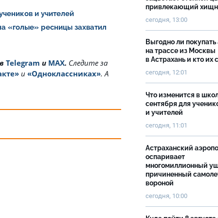
привлекающий хищн
 учеников и учителей
сегодня, 13:00
на «голые» ресницы захватил
Выгодно ли покупать
на трассе из Москвы
в Астрахань и кто их 
 в
Telegram
и
MAX
.
Cледите за
сегодня, 12:01
акте»
и
«Одноклассниках»
. А
Что изменится в школ
сентября для ученик
и учителей
сегодня, 11:01
Астраханский аэроп
оспаривает
многомиллионный ущ
причиненный самоле
вороной
сегодня, 10:00