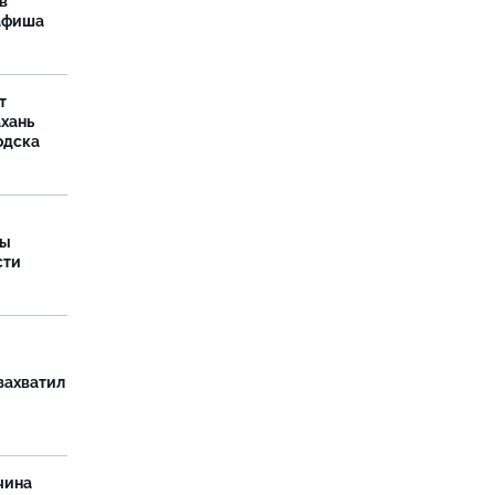
в
 афиша
т
ахань
одска
ры
сти
захватил
чина