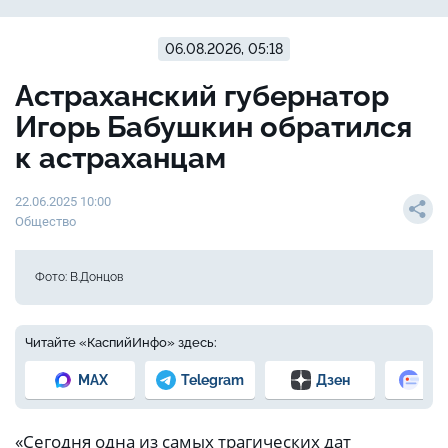
06.08.2026, 05:18
Астраханский губернатор
Игорь Бабушкин обратился
к астраханцам
22.06.2025 10:00
Общество
Фото: В.Донцов
Читайте «КаспийИнфо» здесь:
MAX
Telegram
Дзен
Но
«Сегодня одна из самых трагических дат