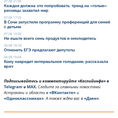
07.08 21:00
Каждая должна это попробовать: тренд на «голые»
ресницы захватил мир
07.08 17:22
В Сочи запустили программу преференций для семей
с детьми
07.08 10:00
Не ешьте всего семь продуктов и омолодитесь
06.08 18:33
Отменить ЕГЭ предлагают депутаты
06.08 16:04
Кому навредит интервальное голодание, рассказала
врач
Подписывайтесь и комментируйте «Каспийинфо» в
Telegram
и
MAX
.
Cледите за главными новостями
Астрахани и области в
«ВКонтакте»
и
«Одноклассниках»
. А также ждём вас в
«Дзен»
.