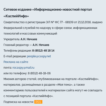
Сетевое издание «Информационно-новостной портал
«КаспийИнфо»
Свидетельство о регистрации ЭЛ № ФС 77 - 68109 от 21.12.2016, выдано
Федеральной службой по надзору в сфере связи, информационных
технологий и массовых коммуникаций
Учредитель:
А.Н. Нечаев
Главный редактор —
А.Н. Нечаев
Телефоны редакции:
8 (8512) 48 18 14
E-mail редакции:
people@caspy.net
Реклама на сайте
почта:
rocaspy@mail.ru
или по телефону: 8 (8512) 48-18-06
Мнения авторов статей, опубликованных на портале «КаспийИнфо»,
материалов, размещённых в разделе «Моя тема», а также
комментариев пользователей к материалам сайта могут не совпадать
с позицией портала «КаспийИнфо».
RSS
Подписка на новости: