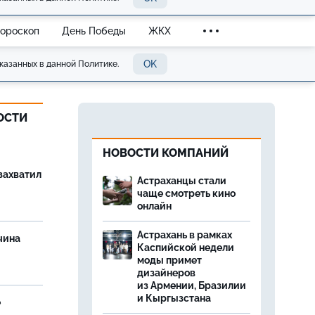
Гороскоп
День Победы
ЖКХ
OK
казанных в данной Политике.
ОСТИ
НОВОСТИ КОМПАНИЙ
захватил
Астраханцы стали
чаще смотреть кино
онлайн
Астрахань в рамках
чина
Каспийской недели
и
моды примет
дизайнеров
из Армении, Бразилии
и Кыргызстана
е