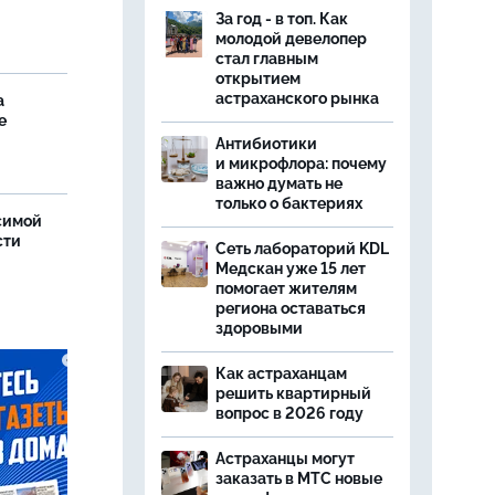
За год - в топ. Как
молодой девелопер
стал главным
открытием
астраханского рынка
а
е
Антибиотики
и микрофлора: почему
важно думать не
только о бактериях
симой
сти
Сеть лабораторий KDL
Медскан уже 15 лет
помогает жителям
региона оставаться
здоровыми
Как астраханцам
решить квартирный
вопрос в 2026 году
Астраханцы могут
заказать в МТС новые