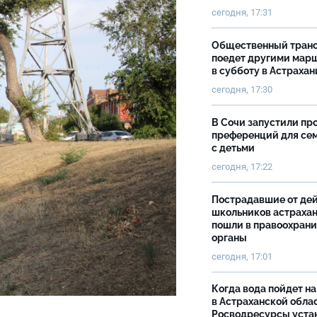
сегодня, 17:31
Общественный тран
поедет другими мар
в субботу в Астрахан
сегодня, 17:30
В Сочи запустили пр
преференций для се
с детьми
сегодня, 17:22
Пострадавшие от де
школьников астраха
пошли в правоохран
органы
сегодня, 17:01
Когда вода пойдет н
в Астраханской облас
Росводресурсы уста