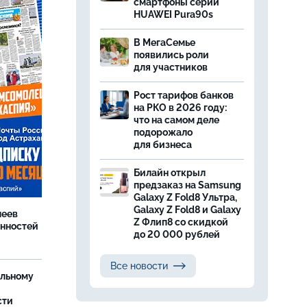
смартфоны серии
HUAWEI Pura90s
В МегаСемье
появились роли
для участников
Рост тарифов банков
на РКО в 2026 году:
что на самом деле
подорожало
для бизнеса
Билайн открыл
предзаказ на Samsung
Galaxy Z Fold8 Ультра,
Galaxy Z Fold8 и Galaxy
леев
Z Флип8 со скидкой
анностей
до 20 000 рублей
Все новости
ельному
сти