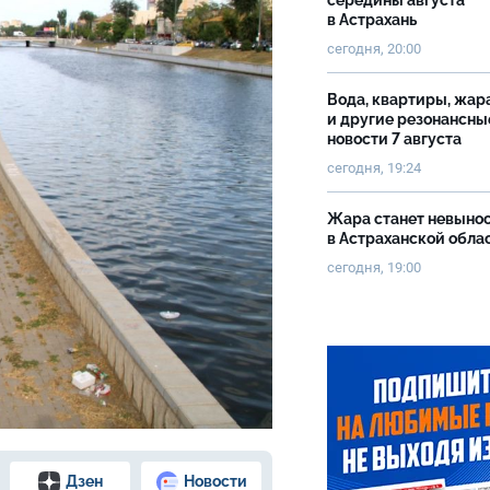
середины августа
в Астрахань
сегодня, 20:00
Вода, квартиры, жар
и другие резонансны
новости 7 августа
сегодня, 19:24
Жара станет невыно
в Астраханской обла
сегодня, 19:00
Дзен
Новости