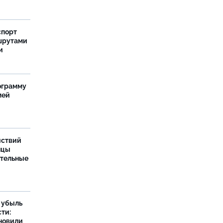
спорт
шрутами
и
ограмму
мей
йствий
нцы
ительные
а убыль
ти:
новили