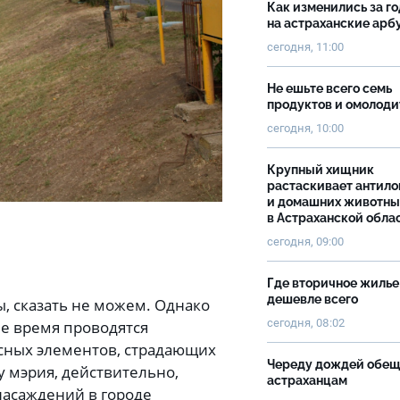
Как изменились за г
на астраханские ар
сегодня, 11:00
Не ешьте всего семь
продуктов и омолоди
сегодня, 10:00
Крупный хищник
растаскивает антило
и домашних животны
в Астраханской обла
сегодня, 09:00
Где вторичное жилье
дешевле всего
ы, сказать не можем. Однако
сегодня, 08:02
ее время проводятся
сных элементов, страдающих
Череду дождей обе
у мэрия, действительно,
астраханцам
насаждений в городе