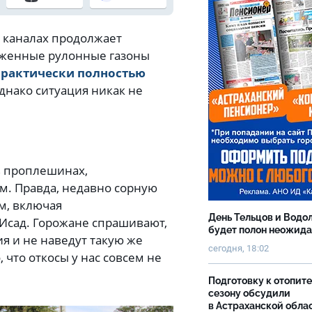
х каналах продолжает
ложенные рулонные газоны
практически полностью
Однако ситуация никак не
в проплешинах,
м. Правда, недавно сорную
м, включая
День Тельцов и Водо
Исад. Горожане спрашивают,
будет полон неожид
я и не наведут такую же
сегодня, 18:02
, что откосы у нас совсем не
Подготовку к отопит
сезону обсудили
в Астраханской обла