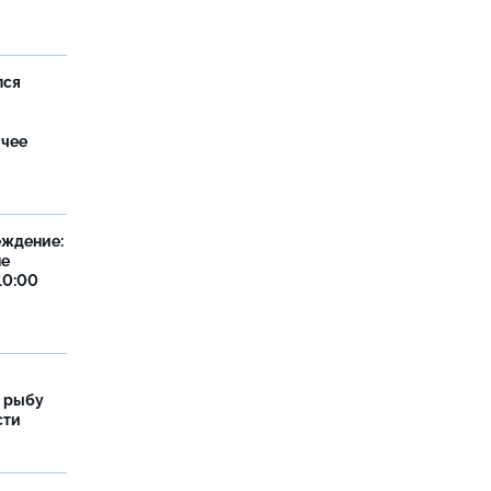
лся
ячее
еждение:
не
10:00
 рыбу
сти