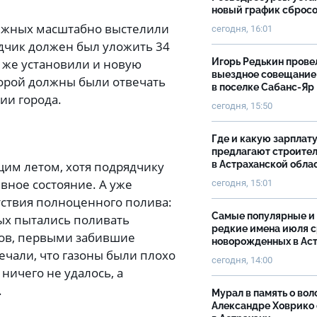
новый график сброс
режных масштабно выстелили
сегодня, 16:01
ядчик должен был уложить 34
да же установили и новую
Игорь Редькин прове
выездное совещание
торой должны были отвечать
в поселке Сабанс-Яр
ии города.
сегодня, 15:50
Где и какую зарплат
предлагают строите
им летом, хотя подрядчику
в Астраханской обла
вное состояние. А уже
сегодня, 15:01
утствия полноценного полива:
Самые популярные и
ых пытались поливать
редкие имена июля 
ов, первыми забившие
новорожденных в Ас
мечали, что газоны были плохо
сегодня, 14:00
ничего не удалось, а
.
Мурал в память о вол
Александре Ховрико