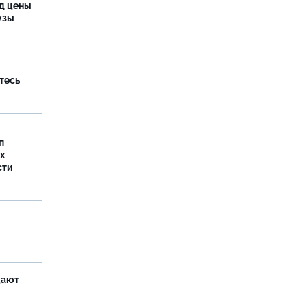
од цены
бузы
тесь
п
х
сти
щают