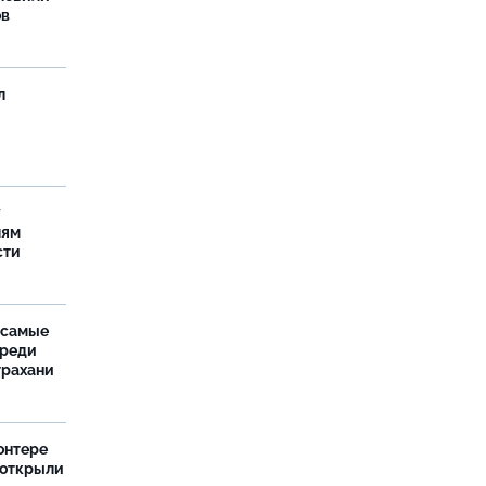
ов
л
у
лям
сти
 самые
среди
трахани
онтере
 открыли