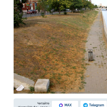
Так выглядят откосы на набережной 1 Мая.
Фото: Е. Зимняя
Читайте
MAX
Telegram