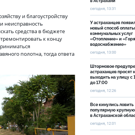
в Астрахани
сегодня, 13:31
зяйству и благоустройству
ли неисправность
У астраханцев появи
новый способ оплаты
скать средства в бюджете
коммунальных услуг
отремонтировать к концу
«Отопление» и «Гор
водоснабжение»
 приниматься
сегодня, 13:00
вяного полотна, тогда ответа
Штормовое предупр
астраханцев просят 
выходить на улицу с 
до 17:00
сегодня, 12:26
Все кинулись ловить
популярную крупную
в Астраханской обла
сегодня, 12:01