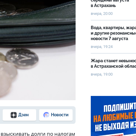
середины августа
в Астрахань
вчера, 20:00
Вода, квартиры, жар
и другие резонансны
новости 7 августа
вчера, 19:24
Жара станет невыно
в Астраханской обла
вчера, 19:00
Дзен
Новости
т взыскивать долги по налогам