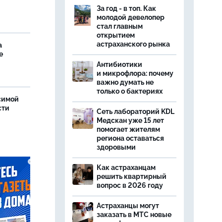
За год - в топ. Как
молодой девелопер
стал главным
открытием
астраханского рынка
а
е
Антибиотики
и микрофлора: почему
важно думать не
только о бактериях
симой
сти
Сеть лабораторий KDL
Медскан уже 15 лет
помогает жителям
региона оставаться
здоровыми
Как астраханцам
решить квартирный
вопрос в 2026 году
Астраханцы могут
заказать в МТС новые