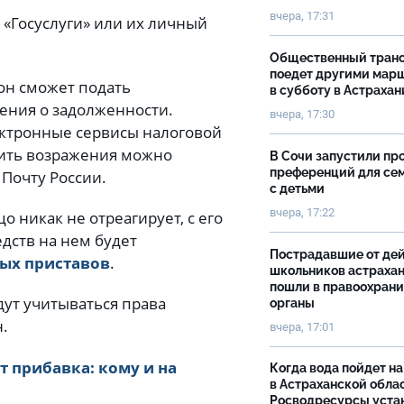
вчера, 17:31
 «Госуслуги» или их личный
Общественный тран
поедет другими мар
 он сможет подать
в субботу в Астрахан
щения о задолженности.
вчера, 17:30
ектронные сервисы налоговой
авить возражения можно
В Сочи запустили пр
преференций для се
 Почту России.
с детьми
вчера, 17:22
о никак не отреагирует, с его
едств на нем будет
Пострадавшие от де
ых приставов
.
школьников астраха
пошли в правоохран
ут учитываться права
органы
н.
вчера, 17:01
т прибавка: кому и на
Когда вода пойдет н
в Астраханской облас
Росводресурсы уста