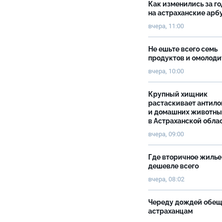
Как изменились за г
на астраханские ар
вчера, 11:00
Не ешьте всего семь
продуктов и омолоди
вчера, 10:00
Крупный хищник
растаскивает антило
и домашних животны
в Астраханской обла
вчера, 09:00
Где вторичное жилье
дешевле всего
вчера, 08:02
Череду дождей обе
астраханцам