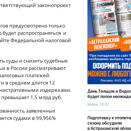
ответствующий законопроект
гов предусмотрено только
о будет распространяться и
сайте Федеральной налоговой
ь суды и снизить судебные
ьи в России рассматривают
налоговых платежей.
и в среднем длится 12
инистративными издержками.
День Тельцов и Водо
 превышает 1,5 млрд руб.
будет полон неожид
вчера, 18:02
снованность заявленных
ется судами в 99,956%
Подготовку к отопит
сезону обсудили
в Астраханской обла