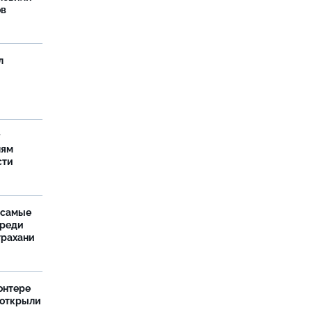
ов
л
у
лям
сти
 самые
среди
трахани
онтере
 открыли