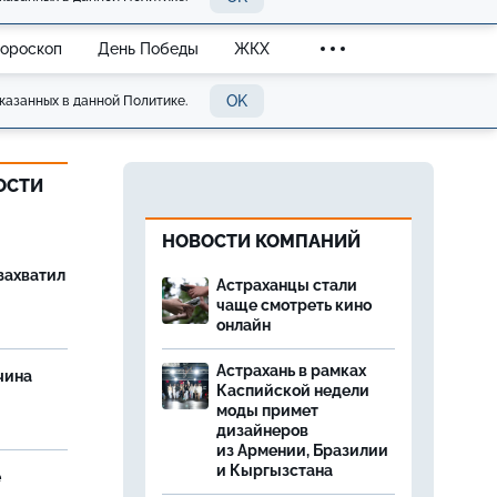
Гороскоп
День Победы
ЖКХ
OK
казанных в данной Политике.
ОСТИ
НОВОСТИ КОМПАНИЙ
захватил
Астраханцы стали
чаще смотреть кино
онлайн
Астрахань в рамках
чина
Каспийской недели
и
моды примет
дизайнеров
из Армении, Бразилии
и Кыргызстана
е