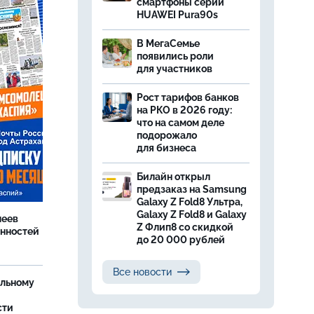
смартфоны серии
HUAWEI Pura90s
В МегаСемье
появились роли
для участников
Рост тарифов банков
на РКО в 2026 году:
что на самом деле
подорожало
для бизнеса
Билайн открыл
предзаказ на Samsung
Galaxy Z Fold8 Ультра,
Galaxy Z Fold8 и Galaxy
леев
Z Флип8 со скидкой
анностей
до 20 000 рублей
Все новости
ельному
сти