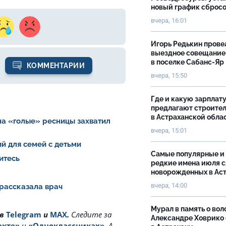
новый график сброс
вчера, 16:01
Игорь Редькин прове
выездное совещание
в поселке Сабанс-Яр
КОММЕНТАРИИ
вчера, 15:50
Где и какую зарплат
предлагают строите
в Астраханской обла
на «голые» ресницы захватил
вчера, 15:01
й для семей с детьми
Самые популярные и
итесь
редкие имена июля 
новорожденных в Ас
вчера, 14:00
 рассказала врач
Мурал в память о вол
 в
Telegram
и
MAX
.
Cледите за
Александре Ховрико
акте»
и
«Одноклассниках»
. А