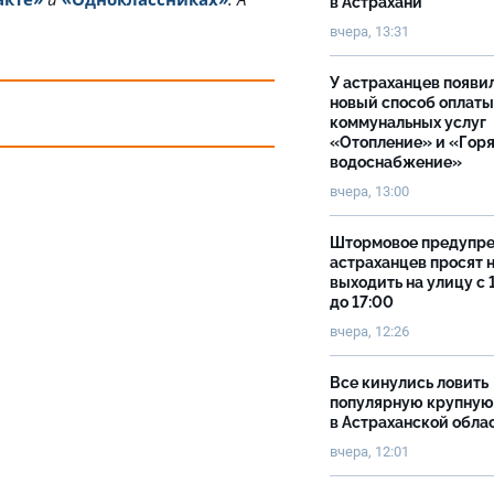
в Астрахани
вчера, 13:31
У астраханцев появи
новый способ оплаты
коммунальных услуг
«Отопление» и «Гор
водоснабжение»
вчера, 13:00
Штормовое предупр
астраханцев просят 
выходить на улицу с 
до 17:00
вчера, 12:26
Все кинулись ловить
популярную крупную
в Астраханской обла
вчера, 12:01