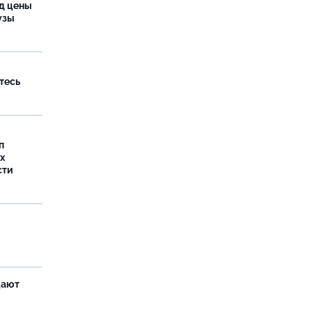
од цены
бузы
тесь
п
х
сти
щают