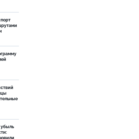
спорт
шрутами
и
ограмму
мей
йствий
нцы
ительные
а убыль
ти:
новили