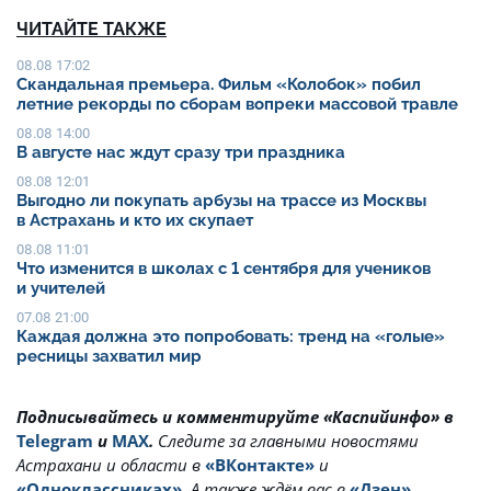
ЧИТАЙТЕ ТАКЖЕ
08.08 17:02
Скандальная премьера. Фильм «Колобок» побил
летние рекорды по сборам вопреки массовой травле
08.08 14:00
В августе нас ждут сразу три праздника
08.08 12:01
Выгодно ли покупать арбузы на трассе из Москвы
в Астрахань и кто их скупает
08.08 11:01
Что изменится в школах с 1 сентября для учеников
и учителей
07.08 21:00
Каждая должна это попробовать: тренд на «голые»
ресницы захватил мир
Подписывайтесь и комментируйте «Каспийинфо» в
Telegram
и
MAX
.
Cледите за главными новостями
Астрахани и области в
«ВКонтакте»
и
«Одноклассниках»
. А также ждём вас в
«Дзен»
.