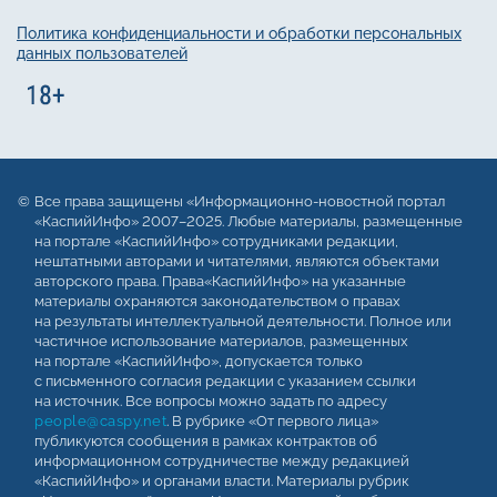
Политика конфиденциальности и обработки персональных
данных пользователей
Все права защищены «Информационно-новостной портал
«КаспийИнфо» 2007–2025. Любые материалы, размещенные
на портале «КаспийИнфо» сотрудниками редакции,
нештатными авторами и читателями, являются объектами
авторского права. Права«КаспийИнфо» на указанные
материалы охраняются законодательством о правах
на результаты интеллектуальной деятельности. Полное или
частичное использование материалов, размещенных
на портале «КаспийИнфо», допускается только
с письменного согласия редакции с указанием ссылки
на источник. Все вопросы можно задать по адресу
people@caspy.net
. В рубрике «От первого лица»
публикуются сообщения в рамках контрактов об
информационном сотрудничестве между редакцией
«КаспийИнфо» и органами власти. Материалы рубрик