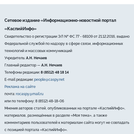
Сетевое издание «Информационно-новостной портал
«КаспийИнфо»
Свидетельство о регистрации ЭЛ № ФС 77 - 68109 от 21.12.2016, выдано
Федеральной службой по надзору в сфере связи, информационных
технологий и массовых коммуникаций
Учредитель:
А.Н. Нечаев
Главный редактор —
А.Н. Нечаев
Телефоны редакции:
8 (8512) 48 18 14
E-mail редакции:
people@caspy.net
Реклама на сайте
почта:
rocaspy@mail.ru
или по телефону: 8 (8512) 48-18-06
Мнения авторов статей, опубликованных на портале «КаспийИнфо»,
материалов, размещённых в разделе «Моя тема», а также
комментариев пользователей к материалам сайта могут не совпадать
с позицией портала «КаспийИнфо».