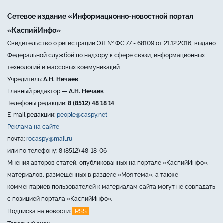
Сетевое издание «Информационно-новостной портал
«КаспийИнфо»
Свидетельство о регистрации ЭЛ № ФС 77 - 68109 от 21.12.2016, выдано
Федеральной службой по надзору в сфере связи, информационных
технологий и массовых коммуникаций
Учредитель:
А.Н. Нечаев
Главный редактор —
А.Н. Нечаев
Телефоны редакции:
8 (8512) 48 18 14
E-mail редакции:
people@caspy.net
Реклама на сайте
почта:
rocaspy@mail.ru
или по телефону: 8 (8512) 48-18-06
Мнения авторов статей, опубликованных на портале «КаспийИнфо»,
материалов, размещённых в разделе «Моя тема», а также
комментариев пользователей к материалам сайта могут не совпадать
с позицией портала «КаспийИнфо».
RSS
Подписка на новости: