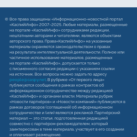
Все права защищены «Информационно-новостной портал
«КаспийИнфо» 2007–2025. Любые материалы, размещенные
на портале «КаспийИнфо» сотрудниками редакции,
нештатными авторами и читателями, являются объектами
авторского права. Права«КаспийИнфо» на указанные
материалы охраняются законодательством о правах
на результаты интеллектуальной деятельности. Полное или
частичное использование материалов, размещенных
на портале «КаспийИнфо», допускается только
с письменного согласия редакции с указанием ссылки
на источник. Все вопросы можно задать по адресу
people@caspy.net
. В рубрике «От первого лица»
публикуются сообщения в рамках контрактов об
информационном сотрудничестве между редакцией
«КаспийИнфо» и органами власти. Материалы рубрик
«Новости партнёров» и «Новости компаний» публикуются в
рамках договоров (соглашений) об информационном
сотрудничестве и (или) являются рекламой. Партнёрский
материал — это статья, подготовленная редакцией
совместно с партнёром-рекламодателем, который
заинтересован в теме материала, участвует в его создании
и оплачивает размещение.