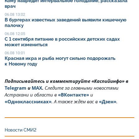
Кому навредит интервальное голодание, рассказала
врач
06.08 13:02
В бургерах известных заведений выявили кишечную
палочку
06.08 12:05
С 1 сентября питание в российских детских садах
может измениться
06.08 10:01
Красная икра и рыба могут сильно подорожать
к Новому году
Подписывайтесь и комментируйте «Каспийинфо» в
Telegram
и
MAX
.
Cледите за главными новостями
Астрахани и области в
«ВКонтакте»
и
«Одноклассниках»
. А также ждём вас в
«Дзен»
.
Новости СМИ2