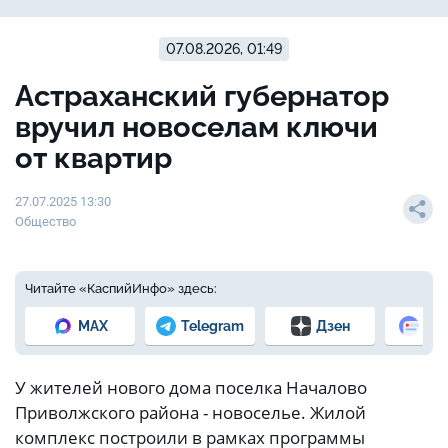
07.08.2026, 01:49
Астраханский губернатор
вручил новоселам ключи
от квартир
27.07.2025 13:30
Общество
Читайте «КаспийИнфо» здесь:
MAX
Telegram
Дзен
Но
У жителей нового дома поселка Началово
Приволжского района - новоселье. Жилой
комплекс построили в рамках программы