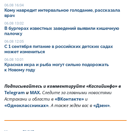
06.08 16:04
Кому навредит интервальное голодание, рассказала
врач
06.08 13:02
В бургерах известных заведений выявили кишечную
палочку
06.08 12:05
С 1 сентября питание в российских детских садах
может измениться
06.08 10:01
Красная икра и рыба могут сильно подорожать
к Новому году
Подписывайтесь и комментируйте «Каспийинфо» в
Telegram
и
MAX
.
Cледите за главными новостями
Астрахани и области в
«ВКонтакте»
и
«Одноклассниках»
. А также ждём вас в
«Дзен»
.