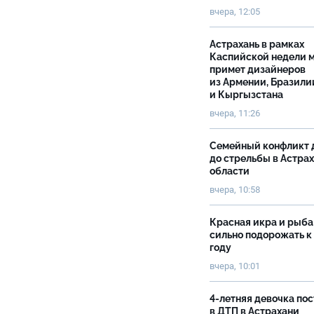
вчера, 12:05
Астрахань в рамках
Каспийской недели 
примет дизайнеров
из Армении, Бразили
и Кыргызстана
вчера, 11:26
Семейный конфликт 
до стрельбы в Астра
области
вчера, 10:58
Красная икра и рыба
сильно подорожать к
году
вчера, 10:01
4-летняя девочка по
в ДТП в Астрахани