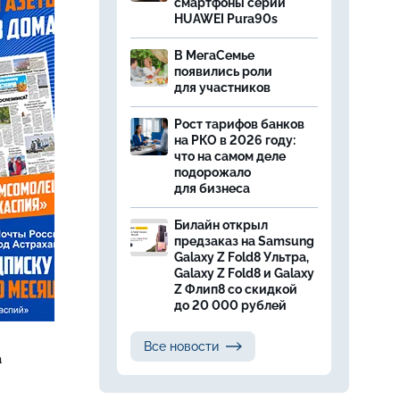
смартфоны серии
HUAWEI Pura90s
В МегаСемье
появились роли
для участников
Рост тарифов банков
на РКО в 2026 году:
что на самом деле
подорожало
для бизнеса
Билайн открыл
предзаказ на Samsung
Galaxy Z Fold8 Ультра,
Galaxy Z Fold8 и Galaxy
Z Флип8 со скидкой
до 20 000 рублей
Все новости
а