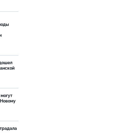
моды
и
дошел
ханской
 могут
 Новому
страдала