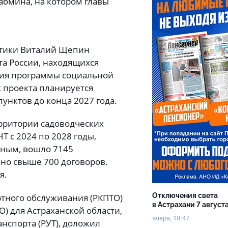
абмина, на котором главы
етики Виталий Щепин
а России, находящихся
ция программы социальной
х проекта планируется
унктов до конца 2027 года.
рритории садоводческих
Т с 2024 по 2028 годы,
ным, вошло 7145
но свыше 700 договоров.
я.
Отключения света
тного обслуживания (РКПТО)
в Астрахани 7 август
О) для Астраханской области,
вчера, 18:47
нспорта (РУТ), доложил