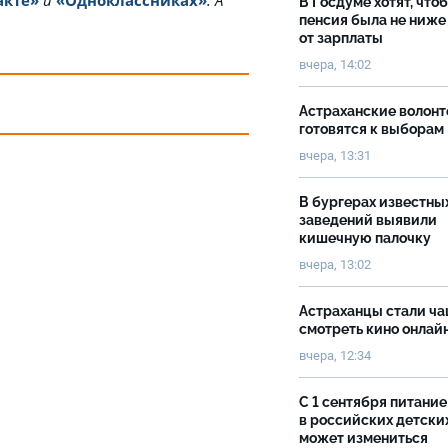
акте»
и
«Одноклассниках»
. А
В Госдуме хотят, что
пенсия была не ниже
от зарплаты
вчера, 14:02
Астраханские волон
готовятся к выборам
вчера, 13:31
В бургерах известны
заведений выявили
кишечную палочку
вчера, 13:02
Астраханцы стали ч
смотреть кино онлай
вчера, 12:34
С 1 сентября питание
в российских детски
может измениться