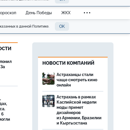
Гороскоп
День Победы
ЖКХ
OK
казанных в данной Политике.
ОСТИ
олонил
НОВОСТИ КОМПАНИЙ
 За
Астраханцы стали
чаще смотреть кино
онлайн
Астрахань в рамках
,
Каспийской недели
дах,
моды примет
са.
дизайнеров
 6
из Армении, Бразилии
могли
и Кыргызстана