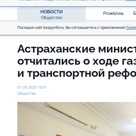
НОВОСТИ
ProжЫзнь
Б
Общество
Посещая сайт kaspyinfo.ru, Вы соглашаетесь с приложенной
Полит
Астраханские минис
отчитались о ходе г
и транспортной реф
01.08.2025 16:01
Общество