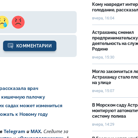
Кому навредит инте
голодание, рассказа
вчера, 16:04
Астраханец сменил
предпринимательск
деятельность на слу
КОММЕНТАРИИ
Родине
вчера, 15:30
Могло закончиться ле
Астраханцу стало пл
на улице
 рассказала врач
вчера, 15:07
и кишечную палочку
В Морском саду Астр
ких садах может измениться
монтируют автомати
рожать к Новому году
систему полива
вчера, 14:29
 в
Telegram
и
MAX
.
Cледите за