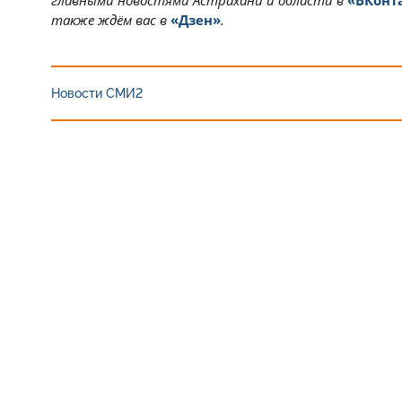
главными новостями Астрахани и области в
«ВКонт
также ждём вас в
«Дзен»
.
Новости СМИ2