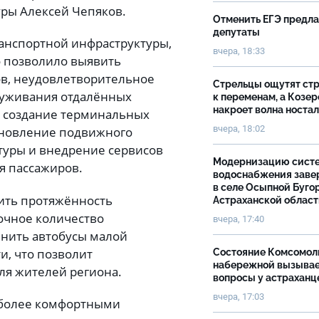
уры Алексей Чепяков.
Отменить ЕГЭ предл
депутаты
анспортной инфраструктуры,
вчера, 18:33
о позволило выявить
в, неудовлетворительное
Стрельцы ощутят ст
служивания отдалённых
к переменам, а Козер
накроет волна носта
т создание терминальных
вчера, 18:02
бновление подвижного
туры и внедрение сервисов
Модернизацию сист
я пассажиров.
водоснабжения зав
в селе Осыпной Буго
тить протяжённость
Астраханской облас
очное количество
вчера, 17:40
енить автобусы малой
и, что позволит
Состояние Комсомол
набережной вызыва
ля жителей региона.
вопросы у астраханц
вчера, 17:03
и более комфортными