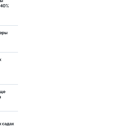
бы
 40%
теры
х
аще
н
х садах