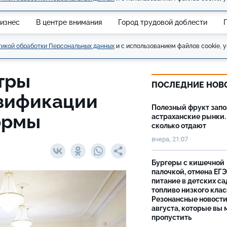
изнес
В центре внимания
Город трудовой доблести
икой обработки Персональных данных
и с использованием файлов cookie, у
тры
ПОСЛЕДНИЕ НОВ
азификации
Полезный фрукт зап
ормы
астраханские рынки.
сколько отдают
вчера, 21:07
Бургеры с кишечной
палочкой, отмена ЕГЭ
питание в детских са
топливо низкого клас
Резонансные новости
августа, которые вы 
пропустить