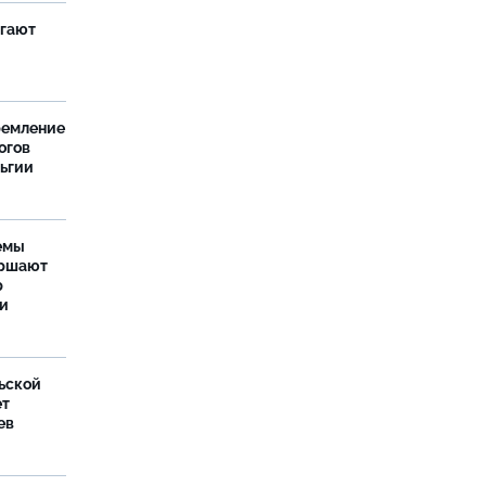
агают
ремление
огов
льгии
емы
ершают
р
ти
ьской
ет
ев