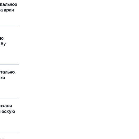
рвальное
ла врач
ую
жбу
тально.
охо
ахани
ческую