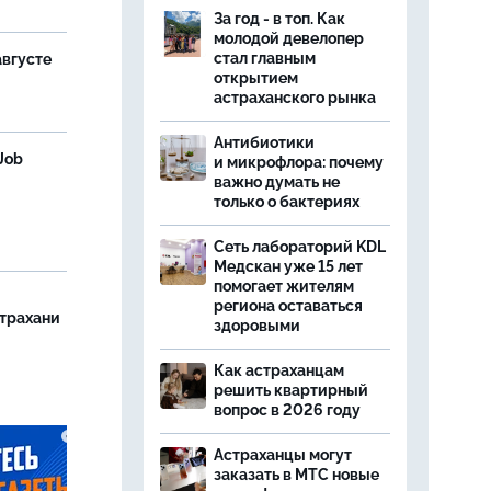
За год - в топ. Как
молодой девелопер
стал главным
августе
открытием
астраханского рынка
Антибиотики
Job
и микрофлора: почему
важно думать не
только о бактериях
Сеть лабораторий KDL
Медскан уже 15 лет
помогает жителям
региона оставаться
страхани
здоровыми
Как астраханцам
решить квартирный
вопрос в 2026 году
Астраханцы могут
заказать в МТС новые