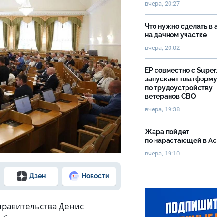
вчера, 20:27
Что нужно сделать в 
на дачном участке
вчера, 20:02
ЕР совместно с Super
запускает платформу
по трудоустройству
ветеранов СВО
вчера, 19:38
Жара пойдет
по нарастающей в А
вчера, 19:10
Дзен
Новости
правительства Денис