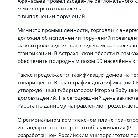
Афанасьев провел заседание регионального к
министерств отчитались
о выполнении поручений.
Министр промышленности, торговли и энерг
доложил об исполнении поручений президент
на контроле ведомства, среди них — реализа
газификации. В Астраханской области в рамка
обеспечить природным газом 59 населённых п
Также продолжается газификация домов на те
товариществ. В план-график догазификации СН
утверждённый губернатором Игорем Бабушки
домовладений. На сегодняшний день заключе
Работа по данному направлению продолжаетс
О региональном комплексном плане транспор
и стандарте транспортного обслуживания (РСТ
разработанном Российским университетом тра