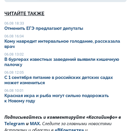
ЧИТАЙТЕ ТАКЖЕ
06.08 18:33
Отменить ЕГЭ предлагают депутаты
06.08 16:04
Кому навредит интервальное голодание, рассказала
врач
06.08 13:02
В бургерах известных заведений выявили кишечную
палочку
06.08 12:05
С 1 сентября питание в российских детских садах
может измениться
06.08 10:01
Красная икра и рыба могут сильно подорожать
к Новому году
Подписывайтесь и комментируйте «Каспийинфо» в
Telegram
и
MAX
.
Cледите за главными новостями
Астрахани и области в
«ВКонтакте»
и