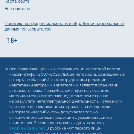
Карта сайта
Все новости
Политика конфиденциальности и обработки персональных
данных пользователей
Все права защищены «Информационно-новостной портал
«КаспийИнфо» 2007–2025. Любые материалы, размещенные
на портале «КаспийИнфо» сотрудниками редакции,
нештатными авторами и читателями, являются объектами
авторского права. Права«КаспийИнфо» на указанные
материалы охраняются законодательством о правах
на результаты интеллектуальной деятельности. Полное или
частичное использование материалов, размещенных
на портале «КаспийИнфо», допускается только
с письменного согласия редакции с указанием ссылки
на источник. Все вопросы можно задать по адресу
people@caspy.net
. В рубрике «От первого лица»
публикуются сообщения в рамках контрактов об