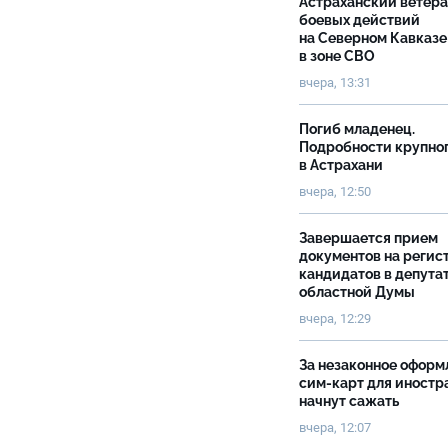
Астраханский ветер
боевых действий
на Северном Кавказе
в зоне СВО
вчера, 13:31
Погиб младенец.
Подробности крупно
в Астрахани
вчера, 12:50
Завершается прием
документов на реги
кандидатов в депута
областной Думы
вчера, 12:29
За незаконное оформ
сим-карт для иностр
начнут сажать
вчера, 12:07