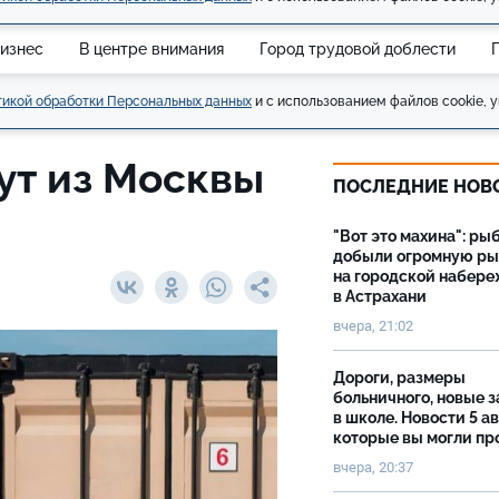
изнес
В центре внимания
Город трудовой доблести
икой обработки Персональных данных
и с использованием файлов cookie, у
ут из Москвы
ПОСЛЕДНИЕ НОВ
"Вот это махина": ры
добыли огромную р
на городской набер
в Астрахани
вчера, 21:02
Дороги, размеры
больничного, новые 
в школе. Новости 5 ав
которые вы могли пр
вчера, 20:37