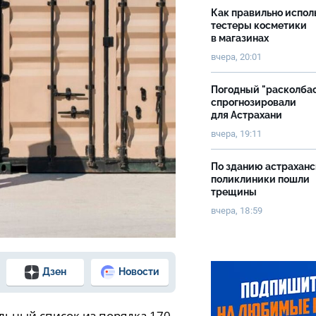
Как правильно испол
тестеры косметики
в магазинах
вчера, 20:01
Погодный "расколба
спрогнозировали
для Астрахани
вчера, 19:11
По зданию астрахан
поликлиники пошли
трещины
вчера, 18:59
Дзен
Новости
ьный список из порядка 170