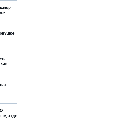
номер
ия»
ловушке
ить
изни
онах
ФО
ше, а где