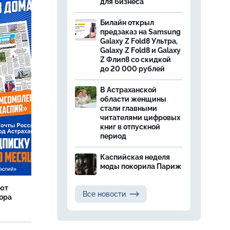
для бизнеса
Билайн открыл
предзаказ на Samsung
Galaxy Z Fold8 Ультра,
Galaxy Z Fold8 и Galaxy
Z Флип8 со скидкой
до 20 000 рублей
В Астраханской
области женщины
стали главными
читателями цифровых
книг в отпускной
период
Каспийская неделя
моды покорила Париж
яют
Все новости
тора