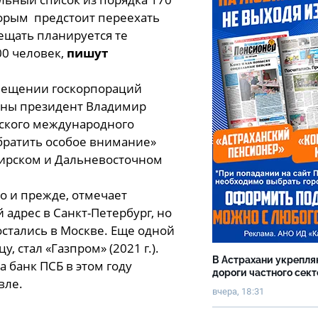
торым предстоит переехать
ещать планируется те
00 человек,
пишут
мещении госкорпораций
ионы президент Владимир
гского международного
обратить особое внимание»
бирском и Дальневосточном
 и прежде, отмечает
адрес в Санкт-Петербург, но
остались в Москве. Еще одной
 стал «Газпром» (2021 г.).
В Астрахани укрепл
а банк ПСБ в этом году
дороги частного сек
вле.
вчера, 18:31