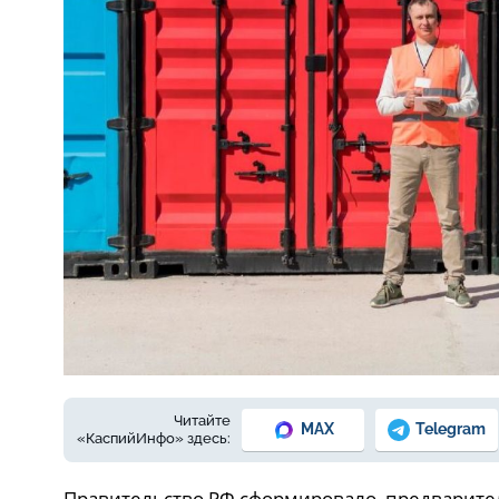
Фото © freepik.com
Читайте
MAX
Telegram
«КаспийИнфо» здесь:
Правительство РФ сформировало предварител