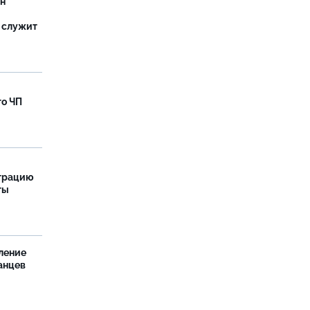
ан
 служит
го ЧП
страцию
ты
ление
анцев