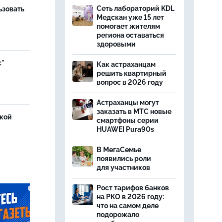
Сеть лабораторий KDL
ьзовать
Медскан уже 15 лет
помогает жителям
региона оставаться
здоровыми
с"
Как астраханцам
решить квартирный
вопрос в 2026 году
Астраханцы могут
заказать в МТС новые
ской
смартфоны серии
HUAWEI Pura90s
В МегаСемье
появились роли
для участников
Рост тарифов банков
на РКО в 2026 году:
что на самом деле
подорожало