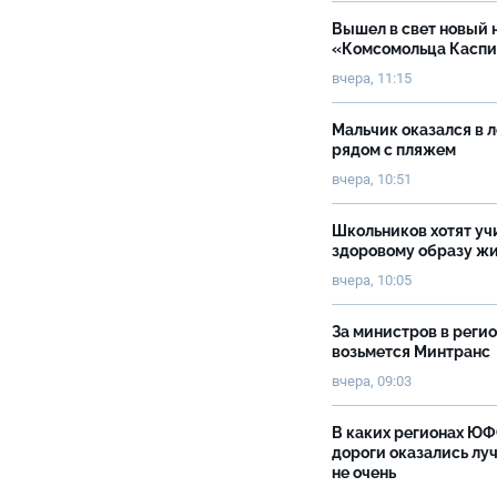
Вышел в свет новый 
«Комсомольца Касп
вчера, 11:15
Мальчик оказался в 
рядом с пляжем
вчера, 10:51
Школьников хотят уч
здоровому образу ж
вчера, 10:05
За министров в реги
возьмется Минтранс
вчера, 09:03
В каких регионах Ю
дороги оказались луч
не очень