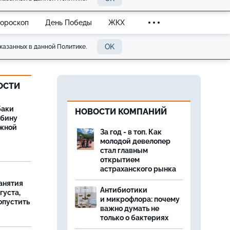
Гороскоп
День Победы
ЖКХ
OK
казанных в данной Политике.
ОСТИ
баки
НОВОСТИ КОМПАНИЙ
ыбину
ежной
За год - в топ. Как
молодой девелопер
стал главным
открытием
астраханского рынка
занятия
Антибиотики
густа,
и микрофлора: почему
опустить
важно думать не
только о бактериях