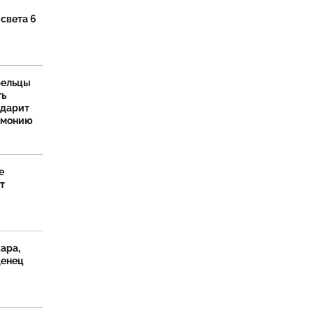
 света 6
рельцы
ть
одарит
рмонию
е
т
ара,
денец