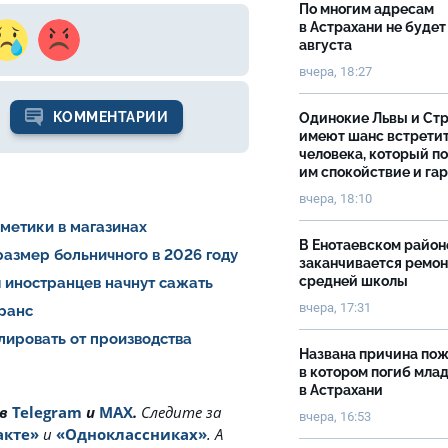
По многим адресам
в Астрахани не будет
августа
вчера, 18:27
КОММЕНТАРИИ
Одинокие Львы и Ст
имеют шанс встрети
человека, который п
им спокойствие и га
вчера, 18:10
сметики в магазинах
В Енотаевском район
азмер больничного в 2026 году
заканчивается ремон
средней школы
 иностранцев начнут сажать
вчера, 17:31
транс
лировать от производства
Названа причина пож
в котором погиб мла
в Астрахани
 в
Telegram
и
MAX
.
Cледите за
вчера, 16:53
акте»
и
«Одноклассниках»
. А