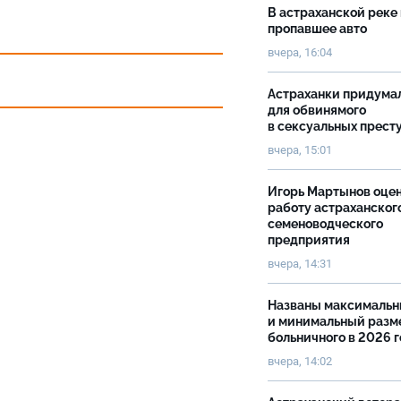
В астраханской реке
пропавшее авто
вчера, 16:04
Астраханки придума
для обвинямого
в сексуальных прест
вчера, 15:01
Игорь Мартынов оце
работу астраханског
семеноводческого
предприятия
вчера, 14:31
Названы максималь
и минимальный разм
больничного в 2026 
вчера, 14:02