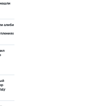
 нашли
ли алиби
уплениях
нил
о
ный
ер
году