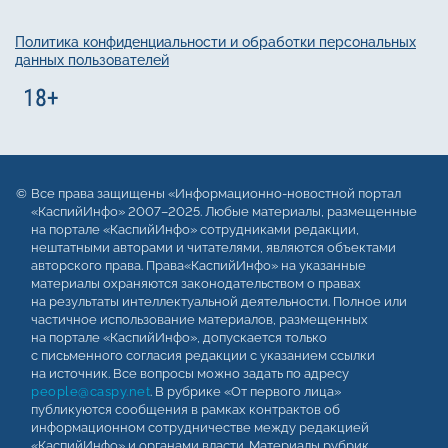
Политика конфиденциальности и обработки персональных
данных пользователей
Все права защищены «Информационно-новостной портал
«КаспийИнфо» 2007–2025. Любые материалы, размещенные
на портале «КаспийИнфо» сотрудниками редакции,
нештатными авторами и читателями, являются объектами
авторского права. Права«КаспийИнфо» на указанные
материалы охраняются законодательством о правах
на результаты интеллектуальной деятельности. Полное или
частичное использование материалов, размещенных
на портале «КаспийИнфо», допускается только
с письменного согласия редакции с указанием ссылки
на источник. Все вопросы можно задать по адресу
people@caspy.net
. В рубрике «От первого лица»
публикуются сообщения в рамках контрактов об
информационном сотрудничестве между редакцией
«КаспийИнфо» и органами власти. Материалы рубрик