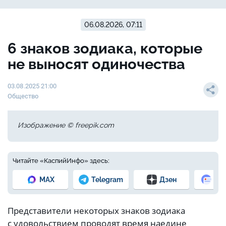
06.08.2026, 07:11
6 знаков зодиака, которые
не выносят одиночества
03.08.2025 21:00
Общество
Изображение © freepik.com
Читайте «КаспийИнфо» здесь:
MAX
Telegram
Дзен
Но
Представители некоторых знаков зодиака
с удовольствием проводят время наедине