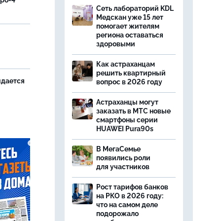
вро-4"
Сеть лабораторий KDL
Медскан уже 15 лет
помогает жителям
региона оставаться
и
здоровыми
Как астраханцам
решить квартирный
идается
вопрос в 2026 году
Астраханцы могут
заказать в МТС новые
смартфоны серии
HUAWEI Pura90s
В МегаСемье
появились роли
для участников
Рост тарифов банков
на РКО в 2026 году:
что на самом деле
подорожало