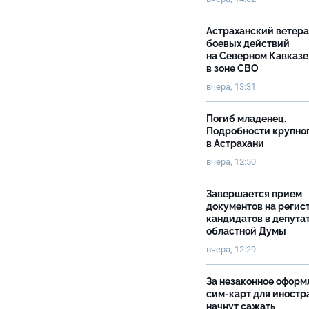
Астраханский ветер
боевых действий
на Северном Кавказе
в зоне СВО
вчера, 13:31
Погиб младенец.
Подробности крупно
в Астрахани
вчера, 12:50
Завершается прием
документов на реги
кандидатов в депута
областной Думы
вчера, 12:29
За незаконное оформ
сим-карт для иностр
начнут сажать