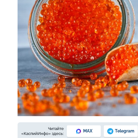
Фото © freepik.com
Читайте
MAX
Telegram
«КаспийИнфо» здесь: