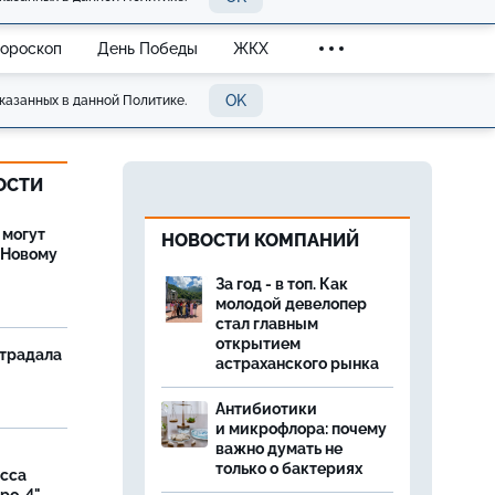
Гороскоп
День Победы
ЖКХ
OK
казанных в данной Политике.
ОСТИ
 могут
НОВОСТИ КОМПАНИЙ
 Новому
За год - в топ. Как
молодой девелопер
стал главным
открытием
страдала
астраханского рынка
Антибиотики
и микрофлора: почему
важно думать не
только о бактериях
асса