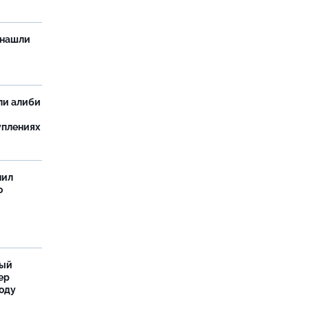
 нашли
ли алиби
уплениях
нил
о
ный
ер
году