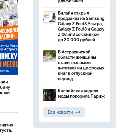
для бизнеса
Билайн открыл
предзаказ на Samsung
Galaxy Z Fold8 Ультра,
Galaxy Z Fold8 и Galaxy
Z Флип8 со скидкой
до 20 000 рублей
В Астраханской
области женщины
стали главными
читателями цифровых
книг в отпускной
период
баки
ыбину
Каспийская неделя
ежной
моды покорила Париж
Все новости
занятия
густа,