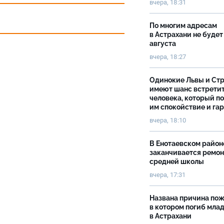
вчера, 18:31
По многим адресам
в Астрахани не будет
августа
вчера, 18:27
Одинокие Львы и Ст
имеют шанс встрети
человека, который п
им спокойствие и га
вчера, 18:10
В Енотаевском район
заканчивается ремон
средней школы
вчера, 17:31
Названа причина пож
в котором погиб мла
в Астрахани