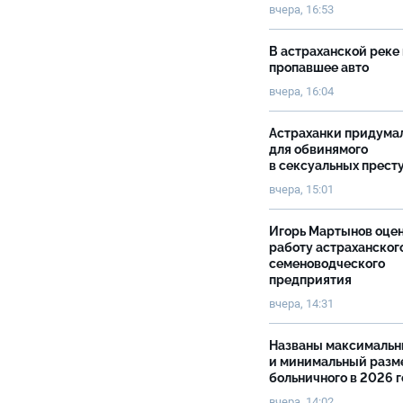
вчера, 16:53
В астраханской реке
пропавшее авто
вчера, 16:04
Астраханки придума
для обвинямого
в сексуальных прест
вчера, 15:01
Игорь Мартынов оце
работу астраханског
семеноводческого
предприятия
вчера, 14:31
Названы максималь
и минимальный разм
больничного в 2026 
вчера, 14:02