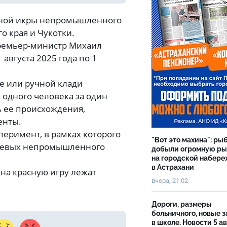
асной икры непромышленного
о края и Чукотки.
ремьер-министр Михаил
августа 2025 года по 1
е или ручной клади
 одного человека за один
ь ее происхождения,
енты.
сперимент, в рамках которого
"Вот это махина": ры
осевых непромышленного
добыли огромную р
на городской набер
в Астрахани
на красную игру лежат
вчера, 21:02
Дороги, размеры
больничного, новые 
в школе. Новости 5 ав