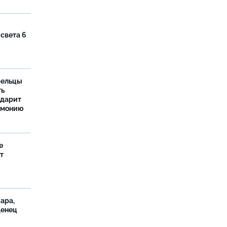
 света 6
рельцы
ть
одарит
рмонию
е
т
ара,
денец