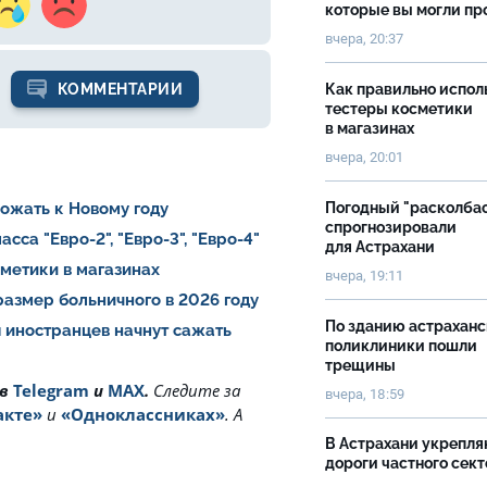
которые вы могли пр
вчера, 20:37
Как правильно испол
КОММЕНТАРИИ
тестеры косметики
в магазинах
вчера, 20:01
Погодный "расколба
рожать к Новому году
спрогнозировали
са "Евро-2", "Евро-3", "Евро-4"
для Астрахани
сметики в магазинах
вчера, 19:11
азмер больничного в 2026 году
По зданию астрахан
 иностранцев начнут сажать
поликлиники пошли
трещины
 в
Telegram
и
MAX
.
Cледите за
вчера, 18:59
акте»
и
«Одноклассниках»
. А
В Астрахани укрепл
дороги частного сек