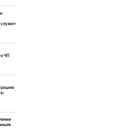
ан
 служит
го ЧП
страцию
ты
ление
анцев