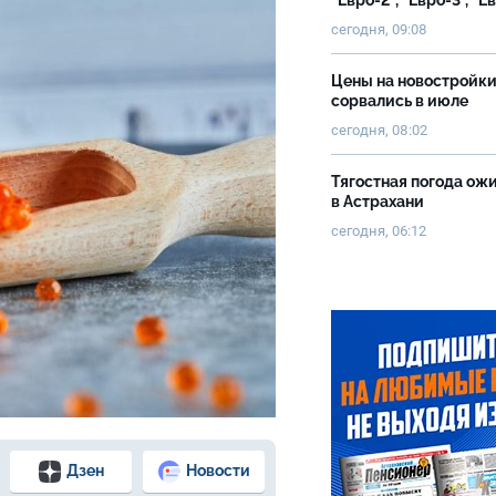
"Евро-2", "Евро-3", "Е
сегодня, 09:08
Цены на новостройк
сорвались в июле
сегодня, 08:02
Тягостная погода ож
в Астрахани
сегодня, 06:12
Дзен
Новости