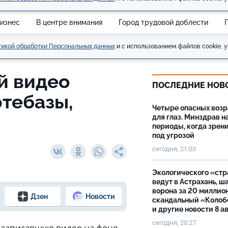
изнес
В центре внимания
Город трудовой доблести
икой обработки Персональных данных
и с использованием файлов cookie, у
й видео
ПОСЛЕДНИЕ НОВ
тебазы,
Четыре опасных возр
для глаз. Минздрав н
периоды, когда зрен
под угрозой
сегодня, 21:03
Экологического «ст
ведут в Астрахань, ш
ворона за 20 миллион
Дзен
Новости
скандальный «Колоб
и другие новости 8 а
сегодня, 20:27
, записавшую видео на фоне