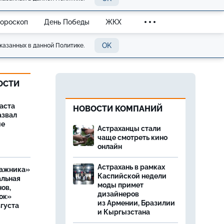
Гороскоп
День Победы
ЖКХ
OK
казанных в данной Политике.
ОСТИ
аста
НОВОСТИ КОМПАНИЙ
азвал
ие
Астраханцы стали
чаще смотреть кино
онлайн
Астрахань в рамках
ражника»
Каспийской недели
альная
моды примет
ов,
дизайнеров
ок»
из Армении, Бразилии
вгуста
и Кыргызстана