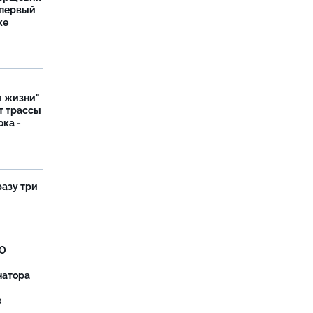
 первый
же
я жизни"
т трассы
ока -
разу три
ВО
натора
в