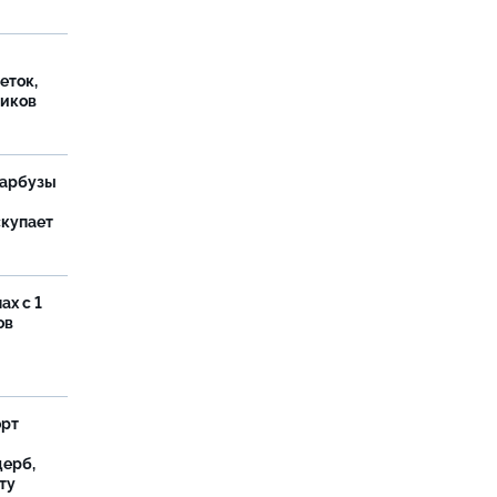
еток,
иков
 арбузы
скупает
ах с 1
ов
орт
ерб,
ту