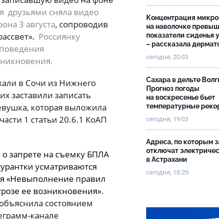
мя друзьями сняла видео
Концентрация микро
она 3 августа
, сопроводив
на наволочке превы
ассвет».
Россиянку
показатели сиденья у
– рассказала дермат
 поведения
сегодня, 20:03
озникновения.
Сахара в дельте Волг
али в Сочи из Нижнего
Прогноз погоды
 их заставили записать
на воскресенье бьет
евушка, которая выложила
температурные рек
части 1 статьи 20.6.1 КоАП
сегодня, 19:03
Адреса, по которым 
отключат электриче
о запрете на съемку БПЛА
в Астрахани
игурантки усматриваются
сегодня, 18:29
ия «Невыполнение правил
розе ее возникновения».
 объяснила состоянием
еграмм-канале