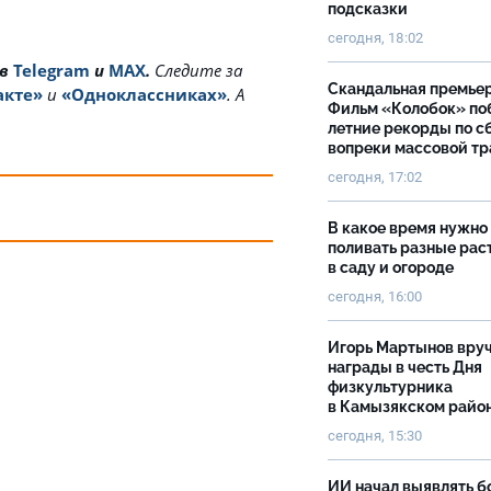
подсказки
сегодня, 18:02
 в
Telegram
и
MAX
.
Cледите за
Скандальная премьер
акте»
и
«Одноклассниках»
. А
Фильм «Колобок» по
летние рекорды по с
вопреки массовой тр
сегодня, 17:02
В какое время нужно
поливать разные рас
в саду и огороде
сегодня, 16:00
Игорь Мартынов вру
награды в честь Дня
физкультурника
в Камызякском райо
сегодня, 15:30
ИИ начал выявлять 