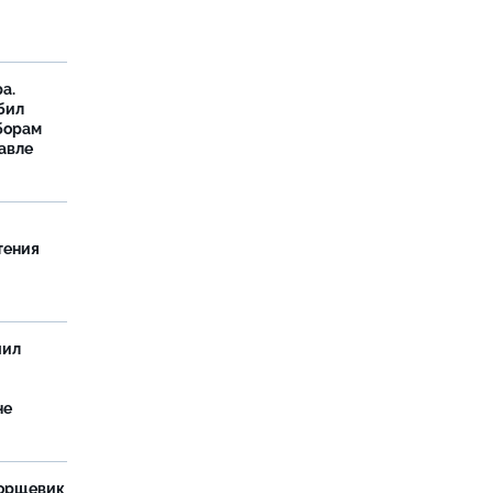
а.
бил
борам
авле
тения
чил
не
борщевик