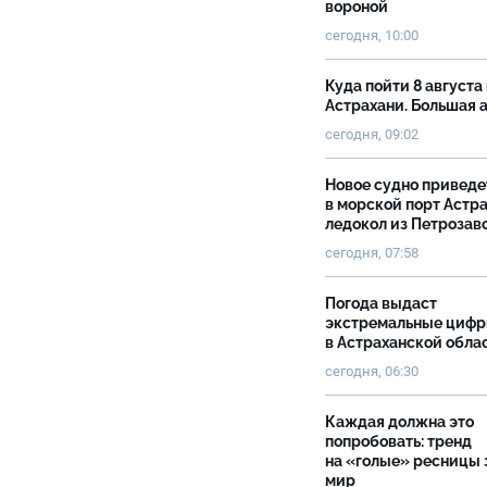
вороной
сегодня, 10:00
Куда пойти 8 августа 
Астрахани. Большая
сегодня, 09:02
Новое судно приведе
в морской порт Астр
ледокол из Петрозав
сегодня, 07:58
Погода выдаст
экстремальные циф
в Астраханской обла
сегодня, 06:30
Каждая должна это
попробовать: тренд
на «голые» ресницы 
мир