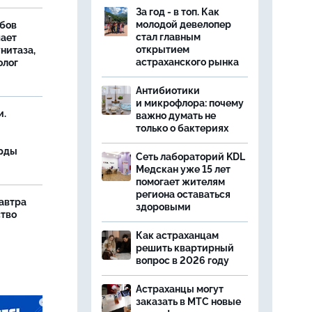
За год - в топ. Как
молодой девелопер
бов
стал главным
шает
открытием
нитаза,
астраханского рынка
олог
Антибиотики
и микрофлора: почему
и.
важно думать не
только о бактериях
орды
Сеть лабораторий KDL
Медскан уже 15 лет
помогает жителям
региона оставаться
завтра
здоровыми
ство
Как астраханцам
решить квартирный
вопрос в 2026 году
Астраханцы могут
заказать в МТС новые