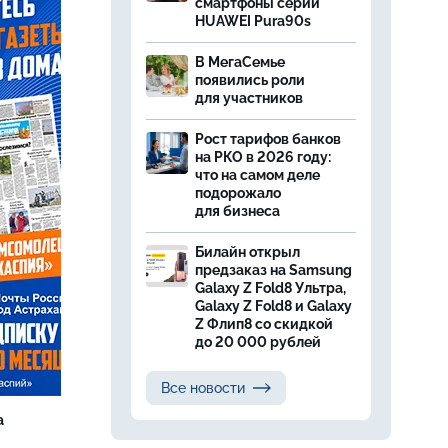
смартфоны серии
HUAWEI Pura90s
В МегаСемье
появились роли
для участников
Рост тарифов банков
на РКО в 2026 году:
что на самом деле
подорожало
для бизнеса
Билайн открыл
предзаказ на Samsung
Galaxy Z Fold8 Ультра,
Galaxy Z Fold8 и Galaxy
Z Флип8 со скидкой
до 20 000 рублей
Все новости
а