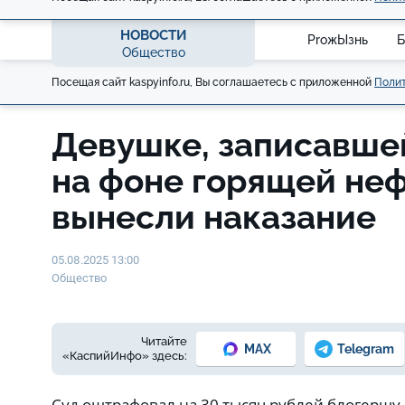
НОВОСТИ
ProжЫзнь
Б
Общество
Посещая сайт kaspyinfo.ru, Вы соглашаетесь с приложенной
Полит
Девушке, записавше
на фоне горящей неф
вынесли наказание
05.08.2025 13:00
Общество
Читайте
MAX
Telegram
«КаспийИнфо» здесь:
Суд оштрафовал на 30 тысяч рублей блогершу