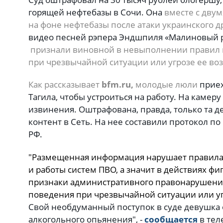
горящей нефтебазы в Сочи. Она
вместе с дву
на фоне нефтебазы после атаки украинского др
видео песней рэпера Эндшпиля «Малиновый р
признали виновной в невыполнении правил
при чрезвычайной ситуации или угрозе ее в
Как рассказывает
bfm.ru,
молодые люли
приех
Тагила, чтобы устроиться на работу. На камеру
извинения. Оштрафована, правда, только та д
контент в Сеть. На нее составили протокол по 
РФ.
"Размещенная информация нарушает правила 
и работы систем ПВО, а значит в действиях ф
признаки административного правонарушен
поведения при чрезвычайной ситуации или уг
Свой необдуманный поступок в суде девушка
алкогольного опьянения", -
сообщается
в тел