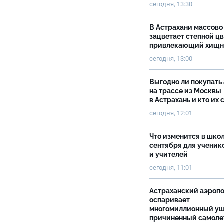
сегодня, 13:30
В Астрахани массово
зацветает степной цв
привлекающий хищн
сегодня, 13:00
Выгодно ли покупать
на трассе из Москвы
в Астрахань и кто их 
сегодня, 12:01
Что изменится в школ
сентября для ученик
и учителей
сегодня, 11:01
Астраханский аэроп
оспаривает
многомиллионный ущ
причиненный самоле