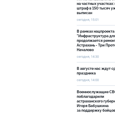
на частных участках:
штраф в 150 тысяч у
выписан
сегодня, 15:01
В рамках нацпроекта
"Инфраструктура дл
продолжается ремон
Астрахань - Три Прот
Началово
сегодня, 14:30
В августе нас ждут с
праздника
сегодня, 14:00
Военнослужащие С
поблагодарили
астраханского губер
Игоря Бабушкина
за поддержку бойцо