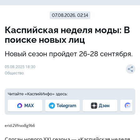
07.08.2026, 02:14
Каспийская неделя моды: В
поиске новых лиц
Новый сезон пройдет 26-28 сентября.
05.08.2025 18:30
Общество
Читайте «КаспийИнфо» здесь:
MAX
Telegram
Дзен
Но
erid:2Vfnxx8g9b6
Слоган нового XXI сезона — «Каспийская неделя