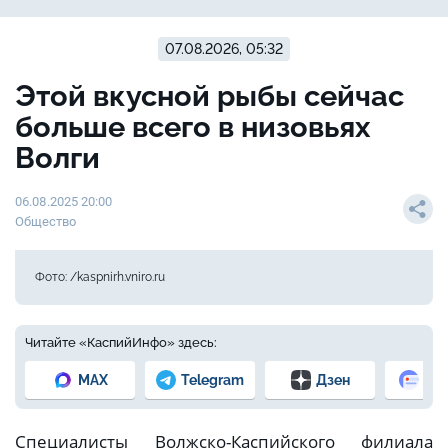
07.08.2026, 05:32
Этой вкусной рыбы сейчас
больше всего в низовьях
Волги
06.08.2025 20:00
Общество
Фото: /kaspnirh.vniro.ru
Читайте «КаспийИнфо» здесь:
MAX
Telegram
Дзен
Но
Специалисты Волжско-Каспийского филиала