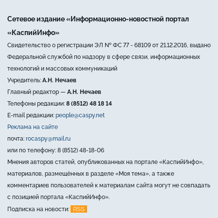
Сетевое издание «Информационно-новостной портал
«КаспийИнфо»
Свидетельство о регистрации ЭЛ № ФС 77 - 68109 от 21.12.2016, выдано
Федеральной службой по надзору в сфере связи, информационных
технологий и массовых коммуникаций
Учредитель:
А.Н. Нечаев
Главный редактор —
А.Н. Нечаев
Телефоны редакции:
8 (8512) 48 18 14
E-mail редакции:
people@caspy.net
Реклама на сайте
почта:
rocaspy@mail.ru
или по телефону: 8 (8512) 48-18-06
Мнения авторов статей, опубликованных на портале «КаспийИнфо»,
материалов, размещённых в разделе «Моя тема», а также
комментариев пользователей к материалам сайта могут не совпадать
с позицией портала «КаспийИнфо».
RSS
Подписка на новости: