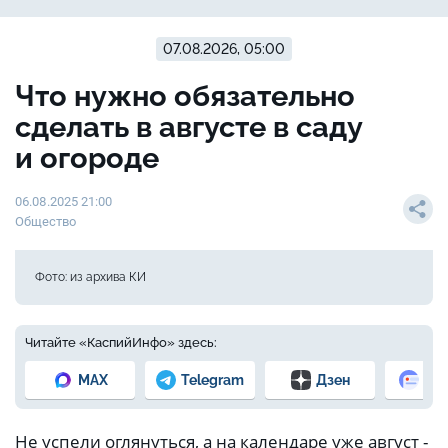
07.08.2026, 05:00
Что нужно обязательно
сделать в августе в саду
и огороде
06.08.2025 21:00
Общество
Фото: из архива КИ
Читайте «КаспийИнфо» здесь:
MAX
Telegram
Дзен
Но
Не успели оглянуться, а на календаре уже август -