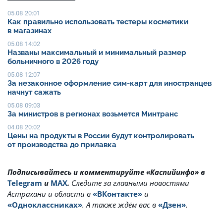
05.08 20:01
Как правильно использовать тестеры косметики
в магазинах
05.08 14:02
Названы максимальный и минимальный размер
больничного в 2026 году
05.08 12:07
За незаконное оформление сим-карт для иностранцев
начнут сажать
05.08 09:03
За министров в регионах возьмется Минтранс
04.08 20:02
Цены на продукты в России будут контролировать
от производства до прилавка
Подписывайтесь и комментируйте «Каспийинфо» в
Telegram
и
MAX
.
Cледите за главными новостями
Астрахани и области в
«ВКонтакте»
и
«Одноклассниках»
. А также ждём вас в
«Дзен»
.