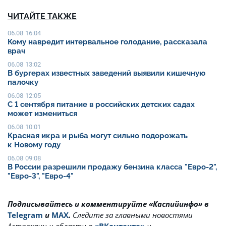
ЧИТАЙТЕ ТАКЖЕ
06.08 16:04
Кому навредит интервальное голодание, рассказала
врач
06.08 13:02
В бургерах известных заведений выявили кишечную
палочку
06.08 12:05
С 1 сентября питание в российских детских садах
может измениться
06.08 10:01
Красная икра и рыба могут сильно подорожать
к Новому году
06.08 09:08
В России разрешили продажу бензина класса "Евро-2",
"Евро-3", "Евро-4"
Подписывайтесь и комментируйте «Каспийинфо» в
Telegram
и
MAX
.
Cледите за главными новостями
Астрахани и области в
«ВКонтакте»
и