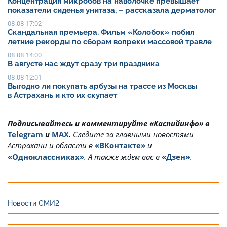
Концентрация микробов на наволочке превышает
показатели сиденья унитаза, – рассказала дерматолог
08.08 17:02
Скандальная премьера. Фильм «Колобок» побил
летние рекорды по сборам вопреки массовой травле
08.08 14:00
В августе нас ждут сразу три праздника
08.08 12:01
Выгодно ли покупать арбузы на трассе из Москвы
в Астрахань и кто их скупает
Подписывайтесь и комментируйте «Каспийинфо» в
Telegram
и
MAX
.
Cледите за главными новостями
Астрахани и области в
«ВКонтакте»
и
«Одноклассниках»
. А также ждём вас в
«Дзен»
.
Новости СМИ2