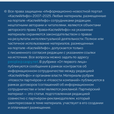
Все права защищены «Информационно-новостной портал
«КаспийИнфо» 2007–2025. Любые материалы, размещенные
на портале «КаспийИнфо» сотрудниками редакции,
нештатными авторами и читателями, являются объектами
авторского права. Права«КаспийИнфо» на указанные
материалы охраняются законодательством о правах
на результаты интеллектуальной деятельности. Полное или
частичное использование материалов, размещенных
на портале «КаспийИнфо», допускается только
с письменного согласия редакции с указанием ссылки
на источник. Все вопросы можно задать по адресу
people@caspy.net
. В рубрике «От первого лица»
публикуются сообщения в рамках контрактов об
информационном сотрудничестве между редакцией
«КаспийИнфо» и органами власти. Материалы рубрик
«Новости партнёров» и «Новости компаний» публикуются в
рамках договоров (соглашений) об информационном
сотрудничестве и (или) являются рекламой. Партнёрский
материал — это статья, подготовленная редакцией
совместно с партнёром-рекламодателем, который
заинтересован в теме материала, участвует в его создании
и оплачивает размещение.