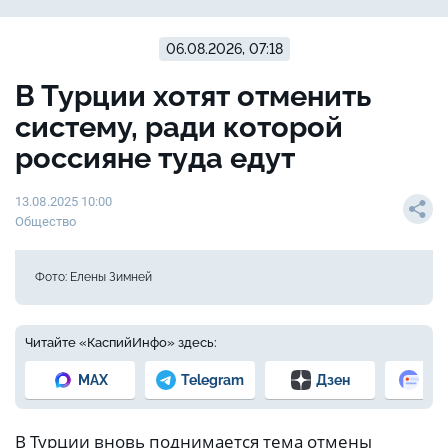
06.08.2026, 07:18
В Турции хотят отменить
систему, ради которой
россияне туда едут
13.08.2025 10:00
Общество
Фото: Елены Зимней
Читайте «КаспийИнфо» здесь:
MAX
Telegram
Дзен
Но
В Турции вновь поднимается тема отмены