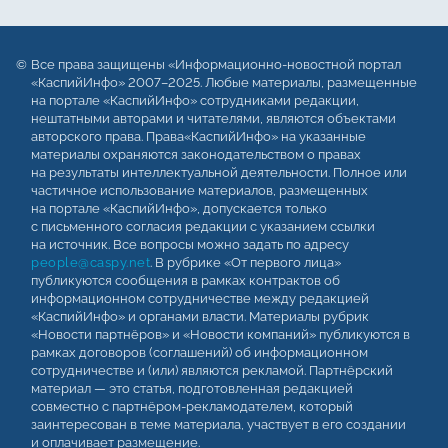
Все права защищены «Информационно-новостной портал
«КаспийИнфо» 2007–2025. Любые материалы, размещенные
на портале «КаспийИнфо» сотрудниками редакции,
нештатными авторами и читателями, являются объектами
авторского права. Права«КаспийИнфо» на указанные
материалы охраняются законодательством о правах
на результаты интеллектуальной деятельности. Полное или
частичное использование материалов, размещенных
на портале «КаспийИнфо», допускается только
с письменного согласия редакции с указанием ссылки
на источник. Все вопросы можно задать по адресу
people@caspy.net
. В рубрике «От первого лица»
публикуются сообщения в рамках контрактов об
информационном сотрудничестве между редакцией
«КаспийИнфо» и органами власти. Материалы рубрик
«Новости партнёров» и «Новости компаний» публикуются в
рамках договоров (соглашений) об информационном
сотрудничестве и (или) являются рекламой. Партнёрский
материал — это статья, подготовленная редакцией
совместно с партнёром-рекламодателем, который
заинтересован в теме материала, участвует в его создании
и оплачивает размещение.