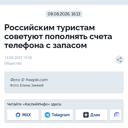
08.08.2026, 16:13
Российским туристам
советуют пополнять счета
телефона с запасом
14.08.2025 15:00
Общество
Фото © freepik.com
Фото: Елены Зимней
Читайте «КаспийИнфо» здесь:
MAX
Telegram
Дзен
Но