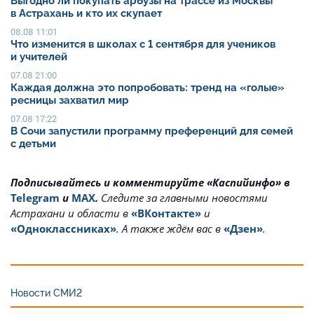
Выгодно ли покупать арбузы на трассе из Москвы
в Астрахань и кто их скупает
08.08 11:01
Что изменится в школах с 1 сентября для учеников
и учителей
07.08 21:00
Каждая должна это попробовать: тренд на «голые»
ресницы захватил мир
07.08 17:22
В Сочи запустили программу преференций для семей
с детьми
Подписывайтесь и комментируйте «Каспийинфо» в
Telegram
и
MAX
.
Cледите за главными новостями
Астрахани и области в
«ВКонтакте»
и
«Одноклассниках»
. А также ждём вас в
«Дзен»
.
Новости СМИ2