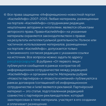
Все права защищены «Информационно-новостной портал
«КаспийИнфо» 2007–2025. Любые материалы, размещенные
на портале «КаспийИнфо» сотрудниками редакции,
нештатными авторами и читателями, являются объектами
авторского права. Права«КаспийИнфо» на указанные
материалы охраняются законодательством о правах
на результаты интеллектуальной деятельности. Полное или
частичное использование материалов, размещенных
на портале «КаспийИнфо», допускается только
с письменного согласия редакции с указанием ссылки
на источник. Все вопросы можно задать по адресу
people@caspy.net
. В рубрике «От первого лица»
публикуются сообщения в рамках контрактов об
информационном сотрудничестве между редакцией
«КаспийИнфо» и органами власти. Материалы рубрик
«Новости партнёров» и «Новости компаний» публикуются в
рамках договоров (соглашений) об информационном
сотрудничестве и (или) являются рекламой. Партнёрский
материал — это статья, подготовленная редакцией
совместно с партнёром-рекламодателем, который
заинтересован в теме материала, участвует в его создании
и оплачивает размещение.