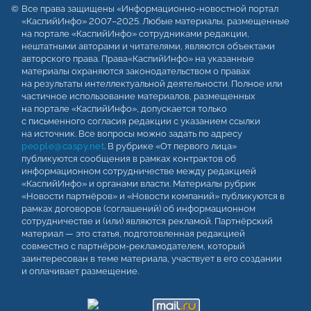
Все права защищены «Информационно-новостной портал
«КаспийИнфо» 2007–2025. Любые материалы, размещенные
на портале «КаспийИнфо» сотрудниками редакции,
нештатными авторами и читателями, являются объектами
авторского права. Права«КаспийИнфо» на указанные
материалы охраняются законодательством о правах
на результаты интеллектуальной деятельности. Полное или
частичное использование материалов, размещенных
на портале «КаспийИнфо», допускается только
с письменного согласия редакции с указанием ссылки
на источник. Все вопросы можно задать по адресу
people@caspy.net
. В рубрике «От первого лица»
публикуются сообщения в рамках контрактов об
информационном сотрудничестве между редакцией
«КаспийИнфо» и органами власти. Материалы рубрик
«Новости партнёров» и «Новости компаний» публикуются в
рамках договоров (соглашений) об информационном
сотрудничестве и (или) являются рекламой. Партнёрский
материал — это статья, подготовленная редакцией
совместно с партнёром-рекламодателем, который
заинтересован в теме материала, участвует в его создании
и оплачивает размещение.