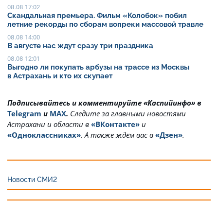
08.08 17:02
Скандальная премьера. Фильм «Колобок» побил
летние рекорды по сборам вопреки массовой травле
08.08 14:00
В августе нас ждут сразу три праздника
08.08 12:01
Выгодно ли покупать арбузы на трассе из Москвы
в Астрахань и кто их скупает
Подписывайтесь и комментируйте «Каспийинфо» в
Telegram
и
MAX
.
Cледите за главными новостями
Астрахани и области в
«ВКонтакте»
и
«Одноклассниках»
. А также ждём вас в
«Дзен»
.
Новости СМИ2