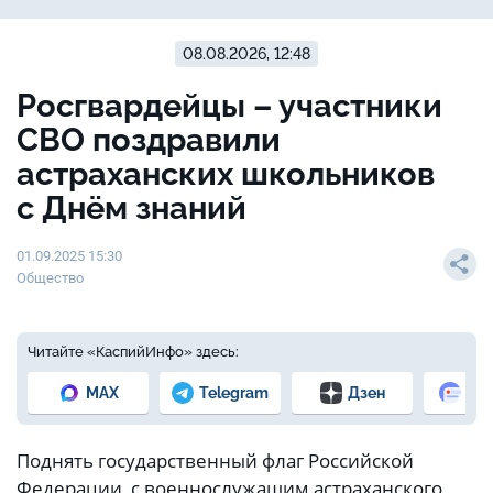
08.08.2026, 12:48
Росгвардейцы – участники
СВО поздравили
астраханских школьников
с Днём знаний
01.09.2025 15:30
Общество
Читайте «КаспийИнфо» здесь:
MAX
Telegram
Дзен
Но
Поднять государственный флаг Российской
Федерации с военнослужащим астраханского