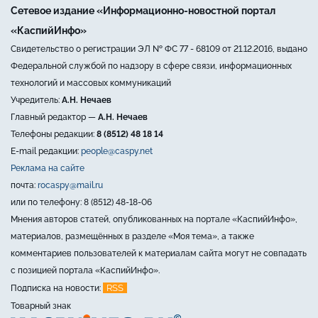
Сетевое издание «Информационно-новостной портал
«КаспийИнфо»
Свидетельство о регистрации ЭЛ № ФС 77 - 68109 от 21.12.2016, выдано
Федеральной службой по надзору в сфере связи, информационных
технологий и массовых коммуникаций
Учредитель:
А.Н. Нечаев
Главный редактор —
А.Н. Нечаев
Телефоны редакции:
8 (8512) 48 18 14
E-mail редакции:
people@caspy.net
Реклама на сайте
почта:
rocaspy@mail.ru
или по телефону: 8 (8512) 48-18-06
Мнения авторов статей, опубликованных на портале «КаспийИнфо»,
материалов, размещённых в разделе «Моя тема», а также
комментариев пользователей к материалам сайта могут не совпадать
с позицией портала «КаспийИнфо».
RSS
Подписка на новости:
Товарный знак