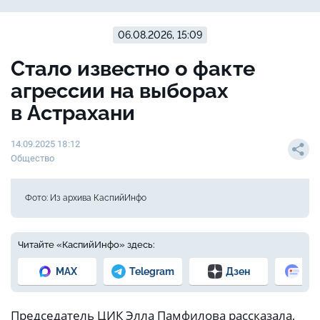
06.08.2026, 15:09
Стало известно о факте
агрессии на выборах
в Астрахани
14.09.2025 18:12
Общество
Фото: Из архива КаспийИнфо
Читайте «КаспийИнфо» здесь:
MAX
Telegram
Дзен
Но
Председатель ЦИК Элла Памфилова рассказала,