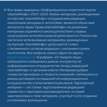
Все права защищены «Информационно-новостной портал
«КаспийИнфо» 2007–2025. Любые материалы, размещенные
на портале «КаспийИнфо» сотрудниками редакции,
нештатными авторами и читателями, являются объектами
авторского права. Права«КаспийИнфо» на указанные
материалы охраняются законодательством о правах
на результаты интеллектуальной деятельности. Полное или
частичное использование материалов, размещенных
на портале «КаспийИнфо», допускается только
с письменного согласия редакции с указанием ссылки
на источник. Все вопросы можно задать по адресу
people@caspy.net
. В рубрике «От первого лица»
публикуются сообщения в рамках контрактов об
информационном сотрудничестве между редакцией
«КаспийИнфо» и органами власти. Материалы рубрик
«Новости партнёров» и «Новости компаний» публикуются в
рамках договоров (соглашений) об информационном
сотрудничестве и (или) являются рекламой. Партнёрский
материал — это статья, подготовленная редакцией
совместно с партнёром-рекламодателем, который
заинтересован в теме материала, участвует в его создании
и оплачивает размещение.